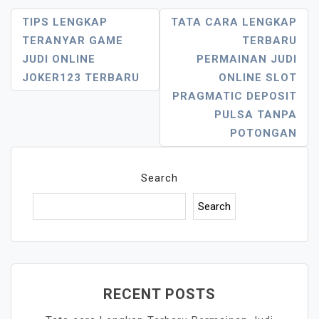
Post
TIPS LENGKAP
TATA CARA LENGKAP
TERANYAR GAME
TERBARU
Navigation
JUDI ONLINE
PERMAINAN JUDI
JOKER123 TERBARU
ONLINE SLOT
PRAGMATIC DEPOSIT
PULSA TANPA
POTONGAN
Search
Search
RECENT POSTS