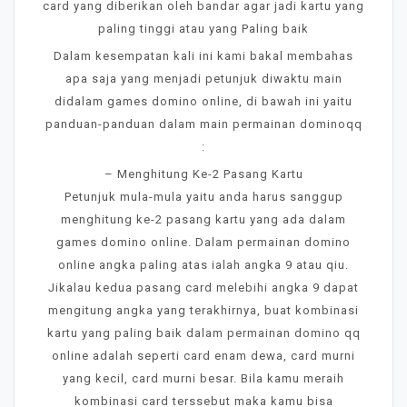
card yang diberikan oleh bandar agar jadi kartu yang
paling tinggi atau yang Paling baik
Dalam kesempatan kali ini kami bakal membahas
apa saja yang menjadi petunjuk diwaktu main
didalam games domino online, di bawah ini yaitu
panduan-panduan dalam main permainan dominoqq
:
– Menghitung Ke-2 Pasang Kartu
Petunjuk mula-mula yaitu anda harus sanggup
menghitung ke-2 pasang kartu yang ada dalam
games domino online. Dalam permainan domino
online angka paling atas ialah angka 9 atau qiu.
Jikalau kedua pasang card melebihi angka 9 dapat
mengitung angka yang terakhirnya, buat kombinasi
kartu yang paling baik dalam permainan domino qq
online adalah seperti card enam dewa, card murni
yang kecil, card murni besar. Bila kamu meraih
kombinasi card terssebut maka kamu bisa