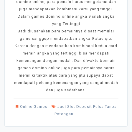
domino online, para pemain harus mengetahui dan
juga mendapatkan kombinasi kartu yang tinggi.
Dalam games domino online angka 9 ialah angka
yang Tertinggi
Jadi diusahakan para pemainnya disaat memulai
game sanggup mendapatkan angka 9 atau qiu.
Karena dengan mendapatkan kombinasi kedua card
meraih angka yang tertinggi bisa mendapati
kemenangan dengan mudah. Dan diwaktu bermain
games domino online juga para pemainnya harus
memiliki taktik atau cara yang jitu supaya dapat
mendapati peluang kemenangan yang sangat mudah
dan juga sederhana.
Online Games
Judi Slot Deposit Pulsa Tanpa
Potongan