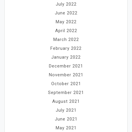
July 2022
June 2022
May 2022
April 2022
March 2022
February 2022
January 2022
December 2021
November 2021
October 2021
September 2021
August 2021
July 2021
June 2021
May 2021