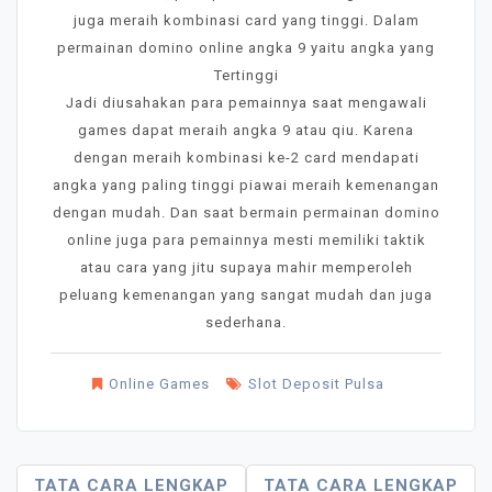
juga meraih kombinasi card yang tinggi. Dalam
permainan domino online angka 9 yaitu angka yang
Tertinggi
Jadi diusahakan para pemainnya saat mengawali
games dapat meraih angka 9 atau qiu. Karena
dengan meraih kombinasi ke-2 card mendapati
angka yang paling tinggi piawai meraih kemenangan
dengan mudah. Dan saat bermain permainan domino
online juga para pemainnya mesti memiliki taktik
atau cara yang jitu supaya mahir memperoleh
peluang kemenangan yang sangat mudah dan juga
sederhana.
Online Games
Slot Deposit Pulsa
Post
TATA CARA LENGKAP
TATA CARA LENGKAP