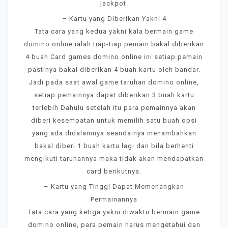
jackpot.
– Kartu yang Diberikan Yakni 4
Tata cara yang kedua yakni kala bermain game
domino online ialah tiap-tiap pemain bakal diberikan
4 buah Card games domino online ini setiap pemain
pastinya bakal diberikan 4 buah kartu oleh bandar.
Jadi pada saat awal game taruhan domino online,
setiap pemainnya dapat diberikan 3 buah kartu
terlebih Dahulu setelah itu para pemainnya akan
diberi kesempatan untuk memilih satu buah opsi
yang ada didalamnya seandainya menambahkan
bakal diberi 1 buah kartu lagi dan bila berhenti
mengikuti taruhannya maka tidak akan mendapatkan
card berikutnya.
– Kartu yang Tinggi Dapat Memenangkan
Permainannya
Tata cara yang ketiga yakni diwaktu bermain game
domino online, para pemain harus mengetahui dan