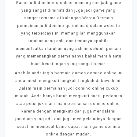
Game judi dominoqq online memang menjadi game
yang sangat diminati dan juga jadi game yang
sangat ternama di kalangan Warga Bermain
permainan judi domino qq online didalam website
yang terpercaya ini memang lah menggunakan
taruhan uang asli, dan tentunya apabila
memanfaatkan taruhan uang asli ini seluruh pemain
yang memenangkan permainanya bakal meraih satu
buah keuntungan yang sangat besar.
Apabila anda ingin bermain games domino online ini
anda mesti mengikuti langkah-langkah di bawah ini.
Dalam main permainan judi domino online cukup
mudah. Anda hanya butuh mengikuti suatu pedoman
atau petunjuk main-main permainan domino online,
karena dengan mengikuti dan juga mendalami
panduan yang ada dan juga mempelajarinya dengan
cepat ini membuat kamu dapat main game domino
online dengan mudah.