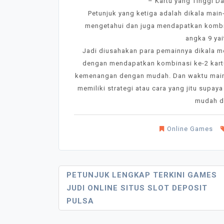
– Kartu yang Tinggi 
Petunjuk yang ketiga adalah dikala mai
mengetahui dan juga mendapatkan kombin
angka 9 yai
Jadi diusahakan para pemainnya dikala m
dengan mendapatkan kombinasi ke-2 kart
kemenangan dengan mudah. Dan waktu main
memiliki strategi atau cara yang jitu sup
mudah d
Online Games
Post
PETUNJUK LENGKAP TERKINI GAMES
JUDI ONLINE SITUS SLOT DEPOSIT
Navigation
PULSA