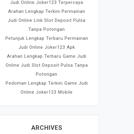
Judi Online Joker123 Terpercaya
Arahan Lengkap Terkini Permainan
Judi Online Link Slot Deposit Pulsa
Tanpa Potongan
Petunjuk Lengkap Terbaru Permainan
Judi Online Joker123 Apk
Arahan Lengkap Terbaru Game Judi
Online Judi Slot Deposit Pulsa Tanpa
Potongan
Pedoman Lengkap Terkini Game Judi
Online Joker123 Mobile
ARCHIVES