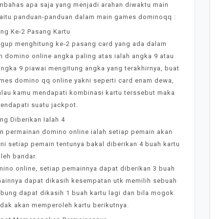
mbahas apa saja yang menjadi arahan diwaktu main
 yaitu panduan-panduan dalam main games dominoqq :
ng Ke-2 Pasang Kartu
nggup menghitung ke-2 pasang card yang ada dalam
 domino online angka paling atas ialah angka 9 atau
angka 9 piawai mengitung angka yang terakhirnya, buat
mes domino qq online yakni seperti card enam dewa,
 Kalau kamu mendapati kombinasi kartu terssebut maka
endapati suatu jackpot.
ng Diberikan Ialah 4
in permainan domino online ialah setiap pemain akan
ni setiap pemain tentunya bakal diberikan 4 buah kartu
leh bandar.
ino online, setiap pemainnya dapat diberikan 3 buah
emainnya dapat dikasih kesempatan utk memilih sebuah
ung dapat dikasih 1 buah kartu lagi dan bila mogok
idak akan memperoleh kartu berikutnya.