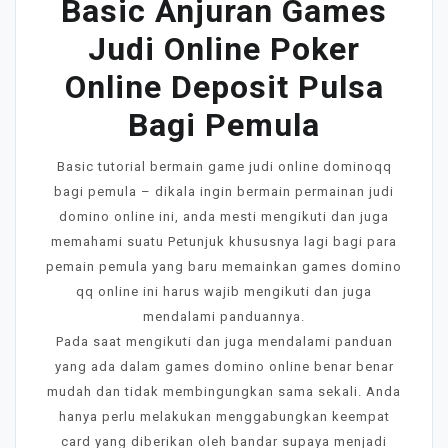
Basic Anjuran Games
Judi Online Poker
Online Deposit Pulsa
Bagi Pemula
Basic tutorial bermain game judi online dominoqq
bagi pemula – dikala ingin bermain permainan judi
domino online ini, anda mesti mengikuti dan juga
memahami suatu Petunjuk khususnya lagi bagi para
pemain pemula yang baru memainkan games domino
qq online ini harus wajib mengikuti dan juga
mendalami panduannya.
Pada saat mengikuti dan juga mendalami panduan
yang ada dalam games domino online benar benar
mudah dan tidak membingungkan sama sekali. Anda
hanya perlu melakukan menggabungkan keempat
card yang diberikan oleh bandar supaya menjadi