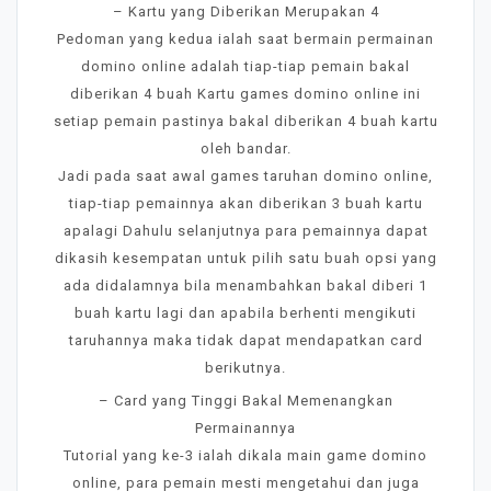
– Kartu yang Diberikan Merupakan 4
Pedoman yang kedua ialah saat bermain permainan
domino online adalah tiap-tiap pemain bakal
diberikan 4 buah Kartu games domino online ini
setiap pemain pastinya bakal diberikan 4 buah kartu
oleh bandar.
Jadi pada saat awal games taruhan domino online,
tiap-tiap pemainnya akan diberikan 3 buah kartu
apalagi Dahulu selanjutnya para pemainnya dapat
dikasih kesempatan untuk pilih satu buah opsi yang
ada didalamnya bila menambahkan bakal diberi 1
buah kartu lagi dan apabila berhenti mengikuti
taruhannya maka tidak dapat mendapatkan card
berikutnya.
– Card yang Tinggi Bakal Memenangkan
Permainannya
Tutorial yang ke-3 ialah dikala main game domino
online, para pemain mesti mengetahui dan juga