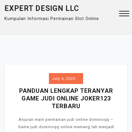
Skip
EXPERT DESIGN LLC
to
Kumpulan Informasi Permainan Slot Online
content
Close
Menu
July 4, 2020
PANDUAN LENGKAP TERANYAR
GAME JUDI ONLINE JOKER123
TERBARU
Anjuran main permainan judi online dominoqq –
Game judi dominoqq online memang lah menjadi