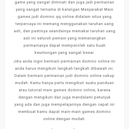
game yang sangat diminati dan juga jadi permainan
yang sangat ternama di kalangan Masyarakat Main
games judi domino qq online didalam situs yang
terpercaya ini memang menggunakan taruhan uang
asli, dan pastinya seandainya memakai taruhan uang
asli ini seluruh pemain yang memenangkan
permainanya dapat memperoleh satu buah
keuntungan yang sangat besar.
Jika anda ingin bermain permainan domino online ini
anda harus mengikuti langkah-langkah dibawah ini.
Dalam bermain permainan judi domino online cukup
mudah. Kamu hanya perlu mengikuti suatu panduan
atau tutorial main games domino online, karena
dengan mengikuti dan juga mendalami petunjuk
yang ada dan juga mempelajarinya dengan cepat ini
membuat kamu dapat main-main games domino
online dengan mudah.