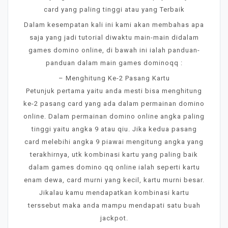
card yang paling tinggi atau yang Terbaik
Dalam kesempatan kali ini kami akan membahas apa
saja yang jadi tutorial diwaktu main-main didalam
games domino online, di bawah ini ialah panduan-
panduan dalam main games dominoqq :
– Menghitung Ke-2 Pasang Kartu
Petunjuk pertama yaitu anda mesti bisa menghitung
ke-2 pasang card yang ada dalam permainan domino
online. Dalam permainan domino online angka paling
tinggi yaitu angka 9 atau qiu. Jika kedua pasang
card melebihi angka 9 piawai mengitung angka yang
terakhirnya, utk kombinasi kartu yang paling baik
dalam games domino qq online ialah seperti kartu
enam dewa, card murni yang kecil, kartu murni besar.
Jikalau kamu mendapatkan kombinasi kartu
terssebut maka anda mampu mendapati satu buah
jackpot.