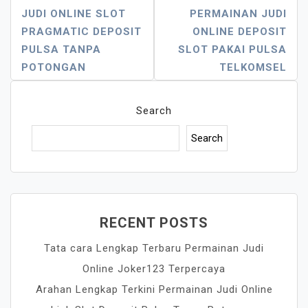
Navigation
JUDI ONLINE SLOT
PERMAINAN JUDI
PRAGMATIC DEPOSIT
ONLINE DEPOSIT
PULSA TANPA
SLOT PAKAI PULSA
POTONGAN
TELKOMSEL
Search
Search
RECENT POSTS
Tata cara Lengkap Terbaru Permainan Judi
Online Joker123 Terpercaya
Arahan Lengkap Terkini Permainan Judi Online