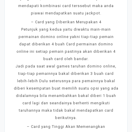
mendapati kombinasi card terssebut maka anda
piawai mendapatkan suatu jackpot.
– Card yang Diberikan Merupakan 4
Petunjuk yang kedua yaitu diwaktu main-main
permainan domino online yakni tiap-tiap pemain
dapat diberikan 4 buah Card permainan domino
online ini setiap pemain pastinya akan diberikan 4
buah card oleh bandar.
Jadi pada saat awal games taruhan domino online,
tiap-tiap pemainnya bakal diberikan 3 buah card
lebih-lebih Dulu seterusnya para pemainnya bakal
diberi kesempatan buat memilih suatu opsi yang ada
didalamnya bila menambahkan bakal diberi 1 buah
card lagi dan seandainya berhenti mengikuti
taruhannya maka tidak bakal mendapatkan card
berikutnya.
– Card yang Tinggi Akan Memenangkan