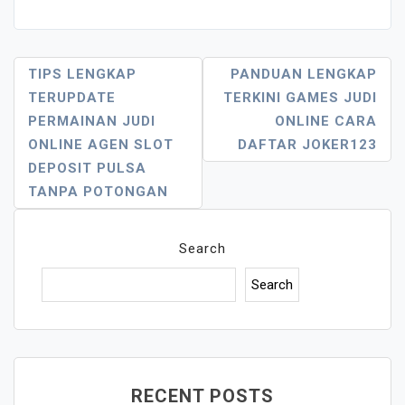
Post
TIPS LENGKAP
PANDUAN LENGKAP
TERUPDATE
TERKINI GAMES JUDI
Navigation
PERMAINAN JUDI
ONLINE CARA
ONLINE AGEN SLOT
DAFTAR JOKER123
DEPOSIT PULSA
TANPA POTONGAN
Search
Search
RECENT POSTS