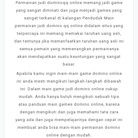
Permainan judi dominoqq online memang jadi game
yang sangat diminati dan juga menjadi games yang
sangat terkenal di kalangan Penduduk Main
permainan judi domino qq online didalam situs yang
terpercaya ini memang memakai taruhan uang asli,
dan tentunya jika memanfaatkan taruhan uang asli ini
semua pemain yang memenangkan permainanya
akan mendapatkan suatu keuntungan yang sangat
besar.
Apabila kamu ingin main-main game domino online
ini anda mesti mengikuti langkah-langkah dibawah
ini. Dalam main game judi domino online cukup
mudah. Anda hanya butuh mengikuti sebuah tips
atau panduan main games domino online, karena
dengan mengikuti dan juga memahami tata cara
yang ada dan juga mempelajarinya dengan cepat ini
membuat anda bisa main-main permainan domino
online dengan mudah.