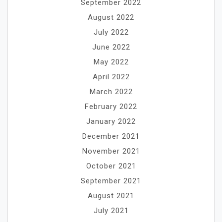
September 2022
August 2022
July 2022
June 2022
May 2022
April 2022
March 2022
February 2022
January 2022
December 2021
November 2021
October 2021
September 2021
August 2021
July 2021