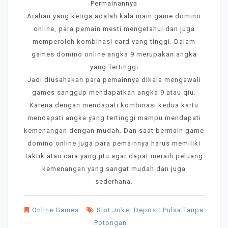
Permainannya
Arahan yang ketiga adalah kala main game domino
online, para pemain mesti mengetahui dan juga
memperoleh kombinasi card yang tinggi. Dalam
games domino online angka 9 merupakan angka
yang Tertinggi
Jadi diusahakan para pemainnya dikala mengawali
games sanggup mendapatkan angka 9 atau qiu.
Karena dengan mendapati kombinasi kedua kartu
mendapati angka yang tertinggi mampu mendapati
kemenangan dengan mudah. Dan saat bermain game
domino online juga para pemainnya harus memiliki
taktik atau cara yang jitu agar dapat meraih peluang
kemenangan yang sangat mudah dan juga
sederhana.
Online Games
Slot Joker Deposit Pulsa Tanpa
Potongan