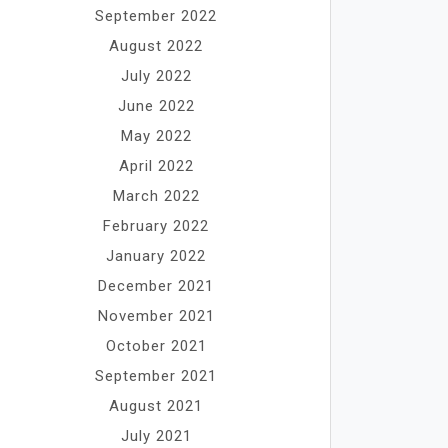
September 2022
August 2022
July 2022
June 2022
May 2022
April 2022
March 2022
February 2022
January 2022
December 2021
November 2021
October 2021
September 2021
August 2021
July 2021