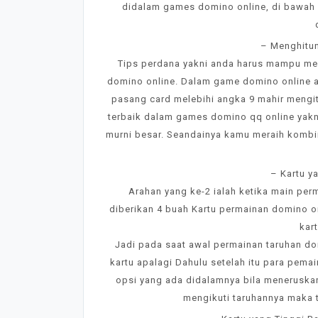
didalam games domino online, di bawah
– Menghitu
Tips perdana yakni anda harus mampu m
domino online. Dalam game domino online an
pasang card melebihi angka 9 mahir mengit
terbaik dalam games domino qq online yakni
murni besar. Seandainya kamu meraih kombi
– Kartu y
Arahan yang ke-2 ialah ketika main per
diberikan 4 buah Kartu permainan domino on
kar
Jadi pada saat awal permainan taruhan do
kartu apalagi Dahulu setelah itu para pema
opsi yang ada didalamnya bila meneruskan 
mengikuti taruhannya maka t