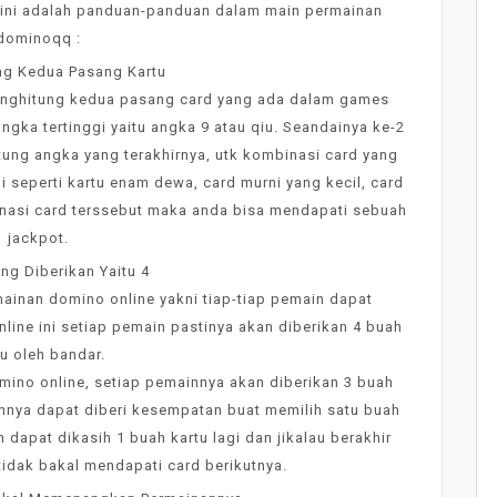
 ini adalah panduan-panduan dalam main permainan
dominoqq :
ng Kedua Pasang Kartu
enghitung kedua pasang card yang ada dalam games
gka tertinggi yaitu angka 9 atau qiu. Seandainya ke-2
ung angka yang terakhirnya, utk kombinasi card yang
 seperti kartu enam dewa, card murni yang kecil, card
nasi card terssebut maka anda bisa mendapati sebuah
jackpot.
ang Diberikan Yaitu 4
mainan domino online yakni tiap-tiap pemain dapat
line ini setiap pemain pastinya akan diberikan 4 buah
tu oleh bandar.
mino online, setiap pemainnya akan diberikan 3 buah
innya dapat diberi kesempatan buat memilih satu buah
dapat dikasih 1 buah kartu lagi dan jikalau berakhir
idak bakal mendapati card berikutnya.