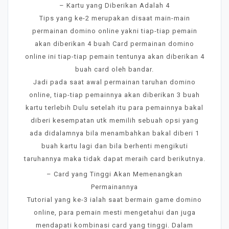
– Kartu yang Diberikan Adalah 4
Tips yang ke-2 merupakan disaat main-main
permainan domino online yakni tiap-tiap pemain
akan diberikan 4 buah Card permainan domino
online ini tiap-tiap pemain tentunya akan diberikan 4
buah card oleh bandar.
Jadi pada saat awal permainan taruhan domino
online, tiap-tiap pemainnya akan diberikan 3 buah
kartu terlebih Dulu setelah itu para pemainnya bakal
diberi kesempatan utk memilih sebuah opsi yang
ada didalamnya bila menambahkan bakal diberi 1
buah kartu lagi dan bila berhenti mengikuti
taruhannya maka tidak dapat meraih card berikutnya.
– Card yang Tinggi Akan Memenangkan
Permainannya
Tutorial yang ke-3 ialah saat bermain game domino
online, para pemain mesti mengetahui dan juga
mendapati kombinasi card yang tinggi. Dalam