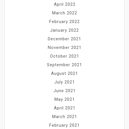
April 2022
March 2022
February 2022
January 2022
December 2021
November 2021
October 2021
September 2021
August 2021
July 2021
June 2021
May 2021
April 2021
March 2021
February 2021