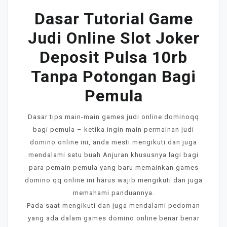
Dasar Tutorial Game
Judi Online Slot Joker
Deposit Pulsa 10rb
Tanpa Potongan Bagi
Pemula
Dasar tips main-main games judi online dominoqq
bagi pemula – ketika ingin main permainan judi
domino online ini, anda mesti mengikuti dan juga
mendalami satu buah Anjuran khususnya lagi bagi
para pemain pemula yang baru memainkan games
domino qq online ini harus wajib mengikuti dan juga
memahami panduannya.
Pada saat mengikuti dan juga mendalami pedoman
yang ada dalam games domino online benar benar