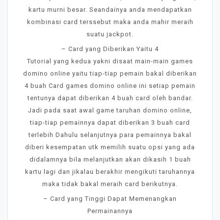
kartu murni besar. Seandainya anda mendapatkan
kombinasi card terssebut maka anda mahir meraih
suatu jackpot.
– Card yang Diberikan Yaitu 4
Tutorial yang kedua yakni disaat main-main games
domino online yaitu tiap-tiap pemain bakal diberikan
4 buah Card games domino online ini setiap pemain
tentunya dapat diberikan 4 buah card oleh bandar.
Jadi pada saat awal game taruhan domino online,
tiap-tiap pemainnya dapat diberikan 3 buah card
terlebih Dahulu selanjutnya para pemainnya bakal
diberi kesempatan utk memilih suatu opsi yang ada
didalamnya bila melanjutkan akan dikasih 1 buah
kartu lagi dan jikalau berakhir mengikuti taruhannya
maka tidak bakal meraih card berikutnya.
– Card yang Tinggi Dapat Memenangkan
Permainannya