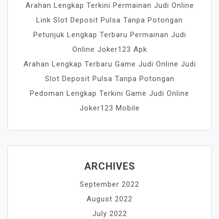
Arahan Lengkap Terkini Permainan Judi Online
Link Slot Deposit Pulsa Tanpa Potongan
Petunjuk Lengkap Terbaru Permainan Judi
Online Joker123 Apk
Arahan Lengkap Terbaru Game Judi Online Judi
Slot Deposit Pulsa Tanpa Potongan
Pedoman Lengkap Terkini Game Judi Online
Joker123 Mobile
ARCHIVES
September 2022
August 2022
July 2022