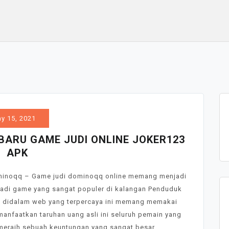
y 15, 2021
BARU GAME JUDI ONLINE JOKER123
APK
dominoqq – Game judi dominoqq online memang menjadi
jadi game yang sangat populer di kalangan Penduduk
e didalam web yang terpercaya ini memang memakai
manfaatkan taruhan uang asli ini seluruh pemain yang
eraih sebuah keuntungan yang sangat besar.