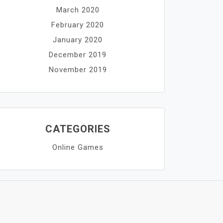
March 2020
February 2020
January 2020
December 2019
November 2019
CATEGORIES
Online Games