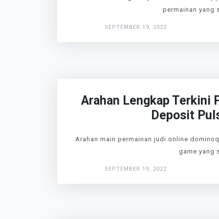
permainan yang s
SEPTEMBER 19, 2022
Arahan Lengkap Terkini P
Deposit Pul
Arahan main permainan judi online domino
game yang s
SEPTEMBER 19, 2022