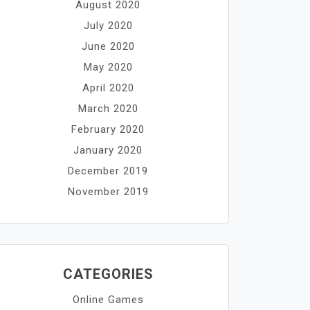
August 2020
July 2020
June 2020
May 2020
April 2020
March 2020
February 2020
January 2020
December 2019
November 2019
CATEGORIES
Online Games