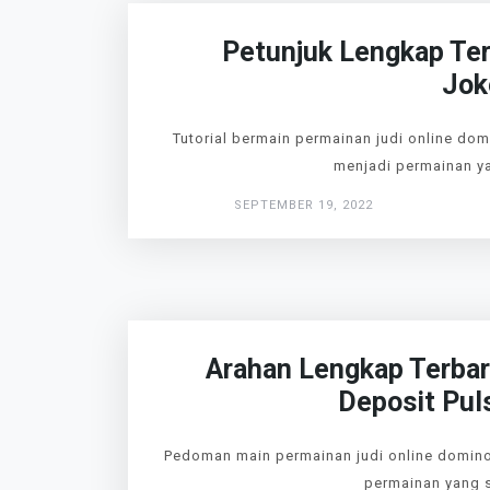
Petunjuk Lengkap Ter
Jok
Tutorial bermain permainan judi online do
menjadi permainan ya
SEPTEMBER 19, 2022
Arahan Lengkap Terbar
Deposit Pul
Pedoman main permainan judi online domin
permainan yang s