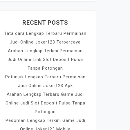
RECENT POSTS
Tata cara Lengkap Terbaru Permainan
Judi Online Joker123 Terpercaya
Arahan Lengkap Terkini Permainan
Judi Online Link Slot Deposit Pulsa
Tanpa Potongan
Petunjuk Lengkap Terbaru Permainan
Judi Online Joker123 Apk
Arahan Lengkap Terbaru Game Judi
Online Judi Slot Deposit Pulsa Tanpa
Potongan
Pedoman Lengkap Terkini Game Judi
Online Joker123 Mobile