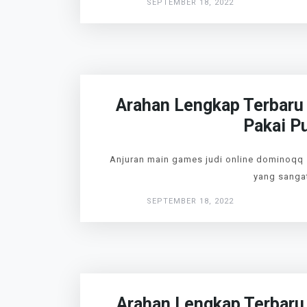
SEPTEMBER 18, 2022
Arahan Lengkap Terbaru 
Pakai P
Anjuran main games judi online dominoq
yang sangat
SEPTEMBER 18, 2022
Arahan Lengkap Terbaru 