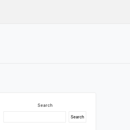
Search
Search