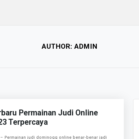
AUTHOR:
ADMIN
rbaru Permainan Judi Online
23 Terpercaya
 – Permainan judi dominoqq online benar-benar jadi