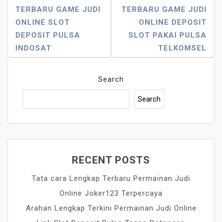
TERBARU GAME JUDI
TERBARU GAME JUDI
Navigation
ONLINE SLOT
ONLINE DEPOSIT
DEPOSIT PULSA
SLOT PAKAI PULSA
INDOSAT
TELKOMSEL
Search
Search
RECENT POSTS
Tata cara Lengkap Terbaru Permainan Judi
Online Joker123 Terpercaya
Arahan Lengkap Terkini Permainan Judi Online