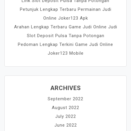
Link Slot Deposit Pulsa Tanpa Potongan
Petunjuk Lengkap Terbaru Permainan Judi
Online Joker123 Apk
Arahan Lengkap Terbaru Game Judi Online Judi
Slot Deposit Pulsa Tanpa Potongan
Pedoman Lengkap Terkini Game Judi Online
Joker123 Mobile
ARCHIVES
September 2022
August 2022
July 2022
June 2022