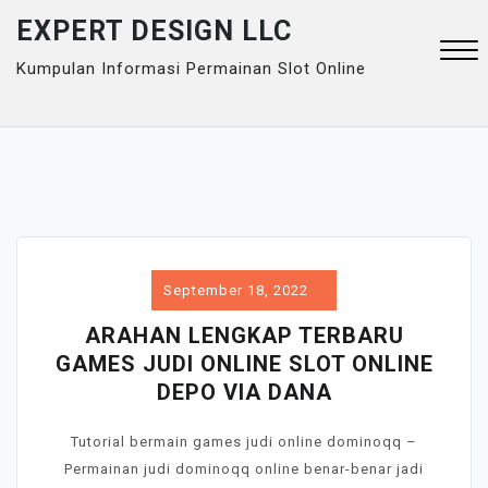
Skip
EXPERT DESIGN LLC
to
Kumpulan Informasi Permainan Slot Online
content
Close
Menu
September 18, 2022
ARAHAN LENGKAP TERBARU
GAMES JUDI ONLINE SLOT ONLINE
DEPO VIA DANA
Tutorial bermain games judi online dominoqq –
Permainan judi dominoqq online benar-benar jadi