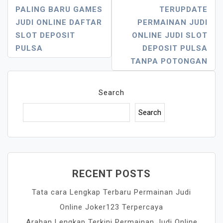
PALING BARU GAMES
TERUPDATE
Navigation
JUDI ONLINE DAFTAR
PERMAINAN JUDI
SLOT DEPOSIT
ONLINE JUDI SLOT
PULSA
DEPOSIT PULSA
TANPA POTONGAN
Search
Search
RECENT POSTS
Tata cara Lengkap Terbaru Permainan Judi
Online Joker123 Terpercaya
Arahan Lengkap Terkini Permainan Judi Online