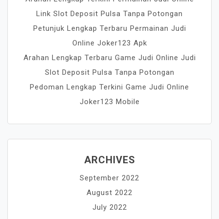
Link Slot Deposit Pulsa Tanpa Potongan
Petunjuk Lengkap Terbaru Permainan Judi
Online Joker123 Apk
Arahan Lengkap Terbaru Game Judi Online Judi
Slot Deposit Pulsa Tanpa Potongan
Pedoman Lengkap Terkini Game Judi Online
Joker123 Mobile
ARCHIVES
September 2022
August 2022
July 2022