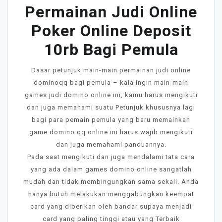
Permainan Judi Online
Poker Online Deposit
10rb Bagi Pemula
Dasar petunjuk main-main permainan judi online
dominoqq bagi pemula – kala ingin main-main
games judi domino online ini, kamu harus mengikuti
dan juga memahami suatu Petunjuk khususnya lagi
bagi para pemain pemula yang baru memainkan
game domino qq online ini harus wajib mengikuti
dan juga memahami panduannya.
Pada saat mengikuti dan juga mendalami tata cara
yang ada dalam games domino online sangatlah
mudah dan tidak membingungkan sama sekali. Anda
hanya butuh melakukan menggabungkan keempat
card yang diberikan oleh bandar supaya menjadi
card yang paling tinggi atau yang Terbaik