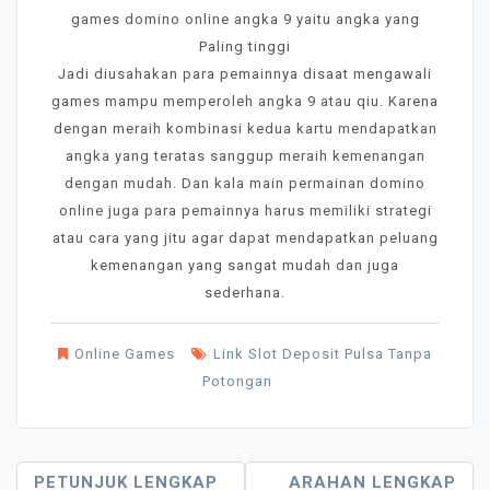
games domino online angka 9 yaitu angka yang
Paling tinggi
Jadi diusahakan para pemainnya disaat mengawali
games mampu memperoleh angka 9 atau qiu. Karena
dengan meraih kombinasi kedua kartu mendapatkan
angka yang teratas sanggup meraih kemenangan
dengan mudah. Dan kala main permainan domino
online juga para pemainnya harus memiliki strategi
atau cara yang jitu agar dapat mendapatkan peluang
kemenangan yang sangat mudah dan juga
sederhana.
Online Games
Link Slot Deposit Pulsa Tanpa
Potongan
Post
PETUNJUK LENGKAP
ARAHAN LENGKAP