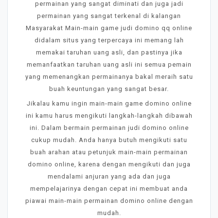
permainan yang sangat diminati dan juga jadi
permainan yang sangat terkenal di kalangan
Masyarakat Main-main game judi domino qq online
didalam situs yang terpercaya ini memang lah
memakai taruhan uang asli, dan pastinya jika
memanfaatkan taruhan uang asli ini semua pemain
yang memenangkan permainanya bakal meraih satu
buah keuntungan yang sangat besar.
Jikalau kamu ingin main-main game domino online
ini kamu harus mengikuti langkah-langkah dibawah
ini. Dalam bermain permainan judi domino online
cukup mudah. Anda hanya butuh mengikuti satu
buah arahan atau petunjuk main-main permainan
domino online, karena dengan mengikuti dan juga
mendalami anjuran yang ada dan juga
mempelajarinya dengan cepat ini membuat anda
piawai main-main permainan domino online dengan
mudah.