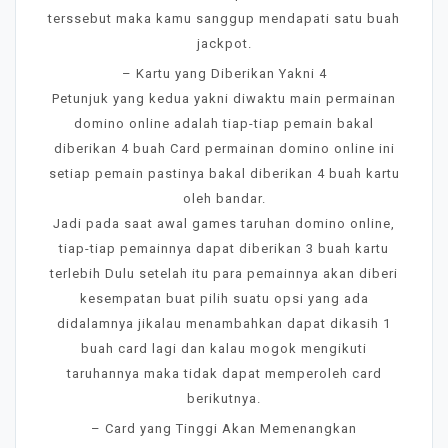
terssebut maka kamu sanggup mendapati satu buah
jackpot.
– Kartu yang Diberikan Yakni 4
Petunjuk yang kedua yakni diwaktu main permainan
domino online adalah tiap-tiap pemain bakal
diberikan 4 buah Card permainan domino online ini
setiap pemain pastinya bakal diberikan 4 buah kartu
oleh bandar.
Jadi pada saat awal games taruhan domino online,
tiap-tiap pemainnya dapat diberikan 3 buah kartu
terlebih Dulu setelah itu para pemainnya akan diberi
kesempatan buat pilih suatu opsi yang ada
didalamnya jikalau menambahkan dapat dikasih 1
buah card lagi dan kalau mogok mengikuti
taruhannya maka tidak dapat memperoleh card
berikutnya.
– Card yang Tinggi Akan Memenangkan