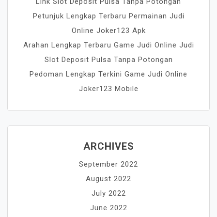
Link Slot Deposit Pulsa Tanpa Potongan
Petunjuk Lengkap Terbaru Permainan Judi
Online Joker123 Apk
Arahan Lengkap Terbaru Game Judi Online Judi
Slot Deposit Pulsa Tanpa Potongan
Pedoman Lengkap Terkini Game Judi Online
Joker123 Mobile
ARCHIVES
September 2022
August 2022
July 2022
June 2022