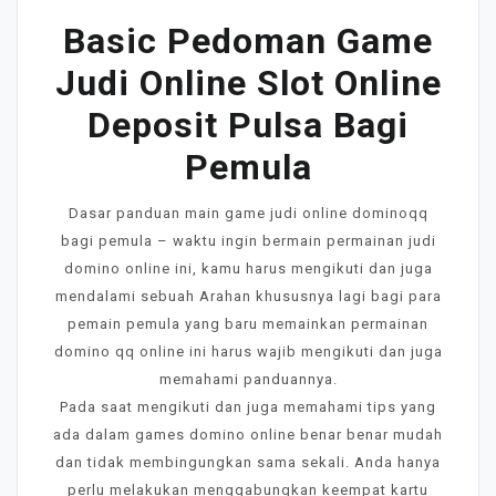
Basic Pedoman Game
Judi Online Slot Online
Deposit Pulsa Bagi
Pemula
Dasar panduan main game judi online dominoqq
bagi pemula – waktu ingin bermain permainan judi
domino online ini, kamu harus mengikuti dan juga
mendalami sebuah Arahan khususnya lagi bagi para
pemain pemula yang baru memainkan permainan
domino qq online ini harus wajib mengikuti dan juga
memahami panduannya.
Pada saat mengikuti dan juga memahami tips yang
ada dalam games domino online benar benar mudah
dan tidak membingungkan sama sekali. Anda hanya
perlu melakukan menggabungkan keempat kartu