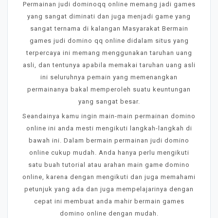
Permainan judi dominoqq online memang jadi games
yang sangat diminati dan juga menjadi game yang
sangat ternama di kalangan Masyarakat Bermain
games judi domino qq online didalam situs yang
terpercaya ini memang menggunakan taruhan uang
asli, dan tentunya apabila memakai taruhan uang asli
ini seluruhnya pemain yang memenangkan
permainanya bakal memperoleh suatu keuntungan
yang sangat besar.
Seandainya kamu ingin main-main permainan domino
online ini anda mesti mengikuti langkah-langkah di
bawah ini. Dalam bermain permainan judi domino
online cukup mudah. Anda hanya perlu mengikuti
satu buah tutorial atau arahan main game domino
online, karena dengan mengikuti dan juga memahami
petunjuk yang ada dan juga mempelajarinya dengan
cepat ini membuat anda mahir bermain games
domino online dengan mudah.