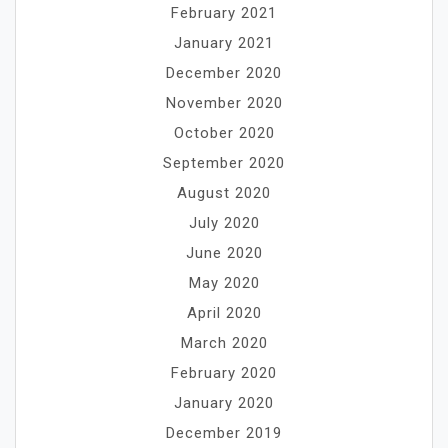
February 2021
January 2021
December 2020
November 2020
October 2020
September 2020
August 2020
July 2020
June 2020
May 2020
April 2020
March 2020
February 2020
January 2020
December 2019