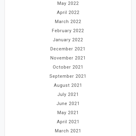
May 2022
April 2022
March 2022
February 2022
January 2022
December 2021
November 2021
October 2021
September 2021
August 2021
July 2021
June 2021
May 2021
April 2021
March 2021