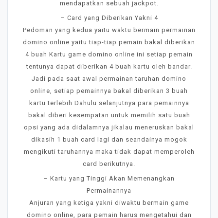
mendapatkan sebuah jackpot.
– Card yang Diberikan Yakni 4
Pedoman yang kedua yaitu waktu bermain permainan
domino online yaitu tiap-tiap pemain bakal diberikan
4 buah Kartu game domino online ini setiap pemain
tentunya dapat diberikan 4 buah kartu oleh bandar.
Jadi pada saat awal permainan taruhan domino
online, setiap pemainnya bakal diberikan 3 buah
kartu terlebih Dahulu selanjutnya para pemainnya
bakal diberi kesempatan untuk memilih satu buah
opsi yang ada didalamnya jikalau meneruskan bakal
dikasih 1 buah card lagi dan seandainya mogok
mengikuti taruhannya maka tidak dapat memperoleh
card berikutnya.
– Kartu yang Tinggi Akan Memenangkan
Permainannya
Anjuran yang ketiga yakni diwaktu bermain game
domino online, para pemain harus mengetahui dan