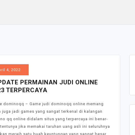
ril 4, 2022
DATE PERMAINAN JUDI ONLINE
23 TERPERCAYA
ine dominoqq – Game judi dominoqq online memang
 juga jadi games yang sangat terkenal di kalangan
o qq online didalam situs yang terpercaya ini benar-
entunya jika memakai taruhan uang asli ini seluruhnya
an meraih satu buah keuntungan yang sangat besar.