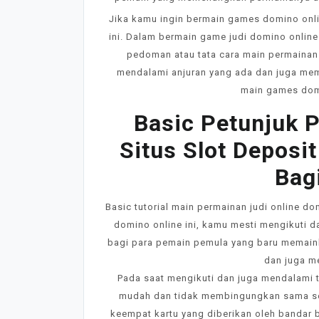
Jika kamu ingin bermain games domino onli
ini. Dalam bermain game judi domino onlin
pedoman atau tata cara main permainan
mendalami anjuran yang ada dan juga me
main games dom
Basic Petunjuk 
Situs Slot Deposi
Bag
Basic tutorial main permainan judi online d
domino online ini, kamu mesti mengikuti 
bagi para pemain pemula yang baru memaink
dan juga m
Pada saat mengikuti dan juga mendalami 
mudah dan tidak membingungkan sama se
keempat kartu yang diberikan oleh bandar bi