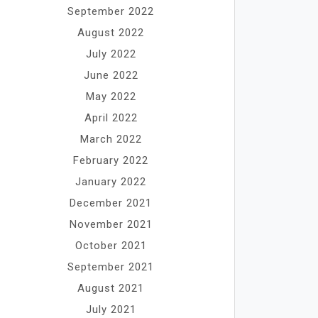
September 2022
August 2022
July 2022
June 2022
May 2022
April 2022
March 2022
February 2022
January 2022
December 2021
November 2021
October 2021
September 2021
August 2021
July 2021