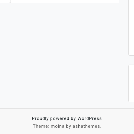
Proudly powered by WordPress
Theme: moina by ashathemes.