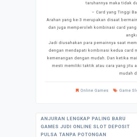
taruhannya maka tidak d
– Card yang Tinggi 
Arahan yang ke-3 merupakan disaat bermai
dan juga memperoleh kombinasi card yang 
angka
Jadi diusahakan para pemainnya saat memu
dengan mendapati kombinasi kedua card 
kemenangan dengan mudah. Dan ketika mai
mesti memiliki taktik atau cara yang jit
mudah d
Online Games
Game Slo
Post
ANJURAN LENGKAP PALING BARU
GAMES JUDI ONLINE SLOT DEPOSIT
Navigation
PULSA TANPA POTONGAN