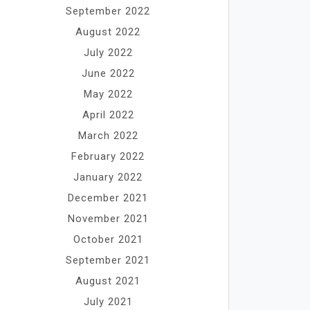
September 2022
August 2022
July 2022
June 2022
May 2022
April 2022
March 2022
February 2022
January 2022
December 2021
November 2021
October 2021
September 2021
August 2021
July 2021