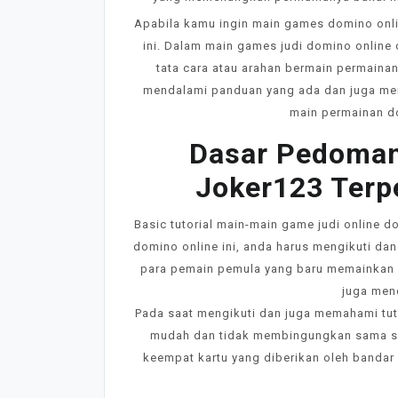
Apabila kamu ingin main games domino onli
ini. Dalam main games judi domino online
tata cara atau arahan bermain permaina
mendalami panduan yang ada dan juga me
main permainan d
Dasar Pedoman
Joker123 Terp
Basic tutorial main-main game judi online 
domino online ini, anda harus mengikuti da
para pemain pemula yang baru memainkan g
juga men
Pada saat mengikuti dan juga memahami tut
mudah dan tidak membingungkan sama s
keempat kartu yang diberikan oleh bandar b