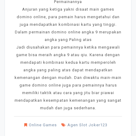
Permainannya
Anjuran yang ketiga yakni disaat main games
domino online, para pemain harus mengetahui dan
juga mendapatkan kombinasi kartu yang tinggi.
Dalam permainan domino online angka 9 merupakan
angka yang Paling atas
Jadi diusahakan para pemainnya ketika mengawali
game bisa meraih angka 9 atau qiu. Karena dengan
mendapati kombinasi kedua kartu memperoleh
angka yang paling atas dapat mendapatkan
kemenangan dengan mudah. Dan diwaktu main-main
game domino online juga para pemainnya harus
memiliki taktik atau cara yang jitu biar piawai
mendapatkan kesempatan kemenangan yang sangat
mudah dan juga sederhana.
Online Games
Agen Slot Joker123