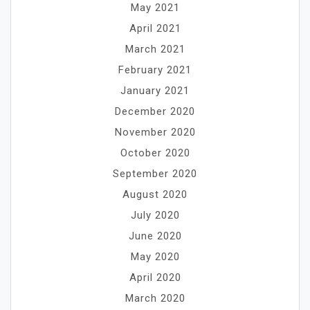
May 2021
April 2021
March 2021
February 2021
January 2021
December 2020
November 2020
October 2020
September 2020
August 2020
July 2020
June 2020
May 2020
April 2020
March 2020