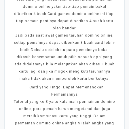
domino online yakni tiap-tiap pemain bakal
diberikan 4 buah Card games domino online ini tiap-
tiap pemain pastinya dapat diberikan 4 buah kartu
oleh bandar.
Jadi pada saat awal games taruhan domino online,
setiap pemainnya dapat diberikan 3 buah card lebih-
lebih Dahulu setelah itu para pemainnya bakal
dikasih kesempatan untuk pilih sebuah opsi yang
ada didalamnya bila melanjutkan akan diberi 1 buah
kartu lagi dan jika mogok mengikuti taruhannya
maka tidak akan memperoleh kartu berikutnya.
– Card yang Tinggi Dapat Memenangkan
Permainannya
Tutorial yang ke-3 yaitu kala main permainan domino
online, para pemain harus mengetahui dan juga
meraih kombinasi kartu yang tinggi. Dalam
permainan domino online angka 9 ialah angka yang