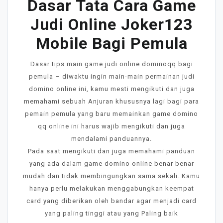
Dasar Tata Cara Game
Judi Online Joker123
Mobile Bagi Pemula
Dasar tips main game judi online dominoqq bagi
pemula – diwaktu ingin main-main permainan judi
domino online ini, kamu mesti mengikuti dan juga
memahami sebuah Anjuran khususnya lagi bagi para
pemain pemula yang baru memainkan game domino
qq online ini harus wajib mengikuti dan juga
mendalami panduannya.
Pada saat mengikuti dan juga memahami panduan
yang ada dalam game domino online benar benar
mudah dan tidak membingungkan sama sekali. Kamu
hanya perlu melakukan menggabungkan keempat
card yang diberikan oleh bandar agar menjadi card
yang paling tinggi atau yang Paling baik