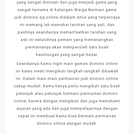
yang sangat diminati dan juga menjadi game yang
sangat ternama di kalangan Warga Bermain game
judi domino qq online didalam situs yang terpercaya
ini memang lah memakai taruhan uang asli, dan
pastinya seandainya memanfaatkan taruhan uang
asli ini seluruhnya pemain yang memenangkan
permainanya akan memperoleh satu buah
keuntungan yang sangat besar.
Seandainya kamu ingin main games domino online
ini kamu mesti mengikuti langkah-langkah dibawah
ini. Dalam main-main permainan judi domino online
cukup mudah. Kamu hanya perlu mengikuti satu buah
petunjuk atau petunjuk bermain permainan domino
online, karena dengan mengikuti dan juga memahami
anjuran yang ada dan juga mempelajarinya dengan
cepat ini membuat kamu bisa bermain permainan
domino online dengan mudah.