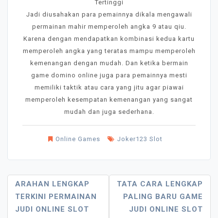
Tertinggi
Jadi diusahakan para pemainnya dikala mengawali
permainan mahir memperoleh angka 9 atau qiu.
Karena dengan mendapatkan kombinasi kedua kartu
memperoleh angka yang teratas mampu memperoleh
kemenangan dengan mudah. Dan ketika bermain
game domino online juga para pemainnya mesti
memiliki taktik atau cara yang jitu agar piawai
memperoleh kesempatan kemenangan yang sangat
mudah dan juga sederhana.
Online Games
Joker123 Slot
Post
ARAHAN LENGKAP
TATA CARA LENGKAP
TERKINI PERMAINAN
PALING BARU GAME
Navigation
JUDI ONLINE SLOT
JUDI ONLINE SLOT