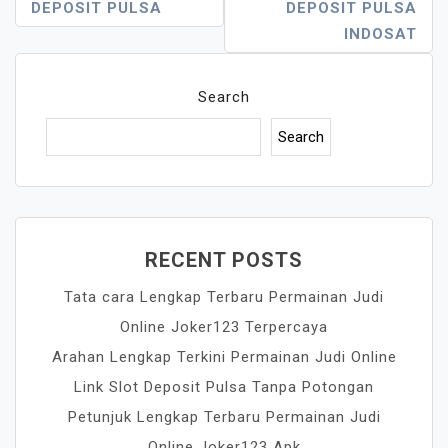
DEPOSIT PULSA
DEPOSIT PULSA
INDOSAT
Search
Search
RECENT POSTS
Tata cara Lengkap Terbaru Permainan Judi
Online Joker123 Terpercaya
Arahan Lengkap Terkini Permainan Judi Online
Link Slot Deposit Pulsa Tanpa Potongan
Petunjuk Lengkap Terbaru Permainan Judi
Online Joker123 Apk