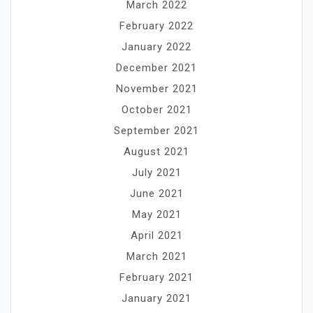
March 2022
February 2022
January 2022
December 2021
November 2021
October 2021
September 2021
August 2021
July 2021
June 2021
May 2021
April 2021
March 2021
February 2021
January 2021