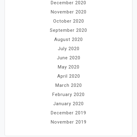
December 2020
November 2020
October 2020
September 2020
August 2020
July 2020
June 2020
May 2020
April 2020
March 2020
February 2020
January 2020
December 2019
November 2019