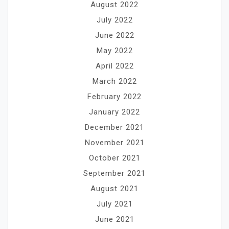
August 2022
July 2022
June 2022
May 2022
April 2022
March 2022
February 2022
January 2022
December 2021
November 2021
October 2021
September 2021
August 2021
July 2021
June 2021