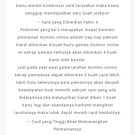
kamu meraih kombinasi card terssebut maka kamu
sanggup mendapatkan satu buah jackpot.
– Card yang Diberikan Yakni 4
Pedoman yang ke-2 merupakan disaat bermain
permainan domino online adalah tiap-tiap pemain
bakal diberikan 4 buah Kartu games domino online
ini setiap pemain tentunya akan diberikan 4 buah
kartu oleh bandar.
Jadi pada saat awal game taruhan domino online,
setiap pemainnya dapat diberikan 3 buah card lebih-
lebih Dulu seterusnya para pemainnya akan dikasih
kesempatan buat memilih sebuah opsi yang ada
didalamnya jika melanjutkan bakal diberi 1 buah
kartu lagi dan seandainya berhenti mengikuti
taruhannya maka tidak dapat meraih card berikutnya.
– Card yang Tinggi Akan Memenangkan
Permainannya