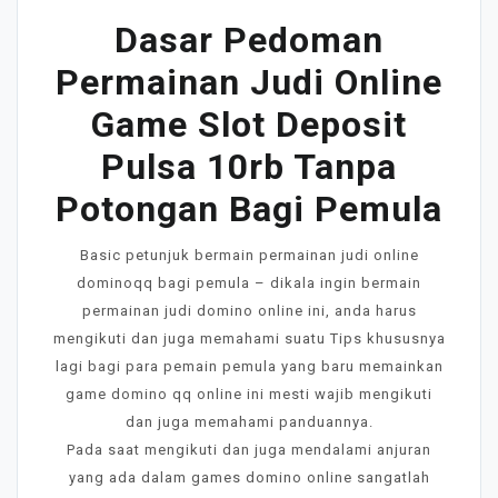
Dasar Pedoman
Permainan Judi Online
Game Slot Deposit
Pulsa 10rb Tanpa
Potongan Bagi Pemula
Basic petunjuk bermain permainan judi online
dominoqq bagi pemula – dikala ingin bermain
permainan judi domino online ini, anda harus
mengikuti dan juga memahami suatu Tips khususnya
lagi bagi para pemain pemula yang baru memainkan
game domino qq online ini mesti wajib mengikuti
dan juga memahami panduannya.
Pada saat mengikuti dan juga mendalami anjuran
yang ada dalam games domino online sangatlah