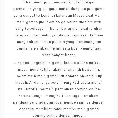
judi dominoqq online memang lah menjadi
permainan yang sangat diminati dan juga jadi game
yang sangat terkenal di kalangan Masyarakat Main-
main games judi domino qq online didalam web
yang terpercaya ini benar-benar memakai taruhan
uang asli, dan tentunya bila menggunakan taruhan
uang asli ini semua pemain yang memenangkan
permainanya akan meraih satu buah keuntungan
yang sangat besar.
Jika anda ingin main game domino online ini kamu
mesti mengikuti langkah-langkah di bawah ini.
Dalam main-main game judi domino online cukup
mudah. Anda hanya butuh mengikuti suatu arahan
atau tutorial bermain permainan domino online,
karena dengan mengikuti dan juga memahami
panduan yang ada dan juga mempelajarinya dengan
cepat ini membuat kamu mampu main games
domino online dengan mudah.