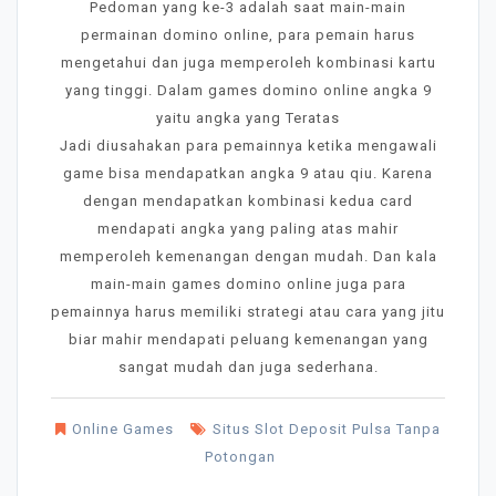
Pedoman yang ke-3 adalah saat main-main
permainan domino online, para pemain harus
mengetahui dan juga memperoleh kombinasi kartu
yang tinggi. Dalam games domino online angka 9
yaitu angka yang Teratas
Jadi diusahakan para pemainnya ketika mengawali
game bisa mendapatkan angka 9 atau qiu. Karena
dengan mendapatkan kombinasi kedua card
mendapati angka yang paling atas mahir
memperoleh kemenangan dengan mudah. Dan kala
main-main games domino online juga para
pemainnya harus memiliki strategi atau cara yang jitu
biar mahir mendapati peluang kemenangan yang
sangat mudah dan juga sederhana.
Online Games
Situs Slot Deposit Pulsa Tanpa
Potongan