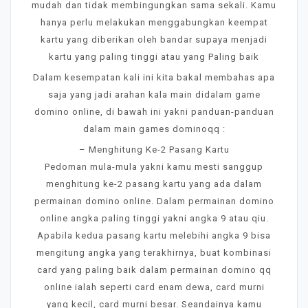
mudah dan tidak membingungkan sama sekali. Kamu
hanya perlu melakukan menggabungkan keempat
kartu yang diberikan oleh bandar supaya menjadi
kartu yang paling tinggi atau yang Paling baik
Dalam kesempatan kali ini kita bakal membahas apa
saja yang jadi arahan kala main didalam game
domino online, di bawah ini yakni panduan-panduan
dalam main games dominoqq :
– Menghitung Ke-2 Pasang Kartu
Pedoman mula-mula yakni kamu mesti sanggup
menghitung ke-2 pasang kartu yang ada dalam
permainan domino online. Dalam permainan domino
online angka paling tinggi yakni angka 9 atau qiu.
Apabila kedua pasang kartu melebihi angka 9 bisa
mengitung angka yang terakhirnya, buat kombinasi
card yang paling baik dalam permainan domino qq
online ialah seperti card enam dewa, card murni
yang kecil, card murni besar. Seandainya kamu