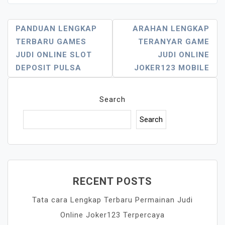
Post
PANDUAN LENGKAP
ARAHAN LENGKAP
TERBARU GAMES
TERANYAR GAME
Navigation
JUDI ONLINE SLOT
JUDI ONLINE
DEPOSIT PULSA
JOKER123 MOBILE
Search
Search
RECENT POSTS
Tata cara Lengkap Terbaru Permainan Judi
Online Joker123 Terpercaya