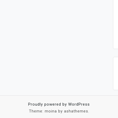
Proudly powered by WordPress
Theme: moina by ashathemes.