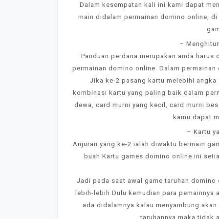
Dalam kesempatan kali ini kami dapat me
main didalam permainan domino online, d
gam
– Menghitu
Panduan perdana merupakan anda harus d
permainan domino online. Dalam permainan d
Jika ke-2 pasang kartu melebihi angka
kombinasi kartu yang paling baik dalam pe
dewa, card murni yang kecil, card murni be
kamu dapat me
– Kartu y
Anjuran yang ke-2 ialah diwaktu bermain gam
buah Kartu games domino online ini seti
Jadi pada saat awal game taruhan domino o
lebih-lebih Dulu kemudian para pemainnya a
ada didalamnya kalau menyambung akan di
taruhannya maka tidak 