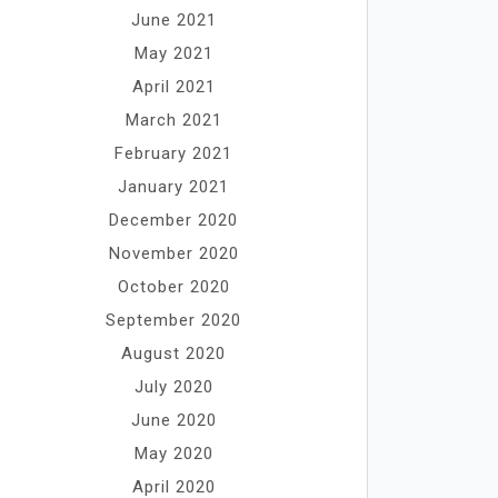
June 2021
May 2021
April 2021
March 2021
February 2021
January 2021
December 2020
November 2020
October 2020
September 2020
August 2020
July 2020
June 2020
May 2020
April 2020