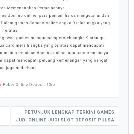
 Akan Memenangkan Permainannya
ames domino online, para pemain harus mengetahui dan
. Dalam games domino online angka 9 ialah angka yang
Teratas
engawali games mampu memperoleh angka 9 atau qiu.
a card meraih angka yang teratas dapat mendapati
-main permainan domino online juga para pemainnya
 agar dapat mendapati peluang kemenangan yang sangat
an juga sederhana.
Poker Online Deposit 10rb
PETUNJUK LENGKAP TERKINI GAMES
JUDI ONLINE JUDI SLOT DEPOSIT PULSA