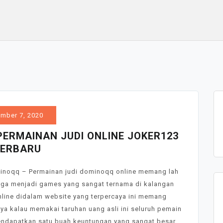
mber 7, 2020
PERMAINAN JUDI ONLINE JOKER123
ERBARU
minoqq – Permainan judi dominoqq online memang lah
uga menjadi games yang sangat ternama di kalangan
line didalam website yang terpercaya ini memang
ya kalau memakai taruhan uang asli ini seluruh pemain
dapatkan satu buah keuntungan yang sangat besar.