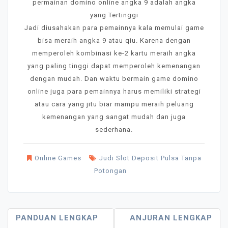
permainan domino online angka 9 adalah angka
yang Tertinggi
Jadi diusahakan para pemainnya kala memulai game
bisa meraih angka 9 atau qiu. Karena dengan
memperoleh kombinasi ke-2 kartu meraih angka
yang paling tinggi dapat memperoleh kemenangan
dengan mudah. Dan waktu bermain game domino
online juga para pemainnya harus memiliki strategi
atau cara yang jitu biar mampu meraih peluang
kemenangan yang sangat mudah dan juga
sederhana.
Online Games
Judi Slot Deposit Pulsa Tanpa
Potongan
Post
PANDUAN LENGKAP
ANJURAN LENGKAP