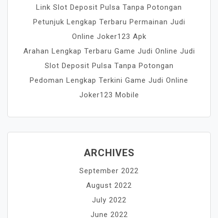
Link Slot Deposit Pulsa Tanpa Potongan
Petunjuk Lengkap Terbaru Permainan Judi
Online Joker123 Apk
Arahan Lengkap Terbaru Game Judi Online Judi
Slot Deposit Pulsa Tanpa Potongan
Pedoman Lengkap Terkini Game Judi Online
Joker123 Mobile
ARCHIVES
September 2022
August 2022
July 2022
June 2022