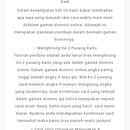
baik
Dalam kesempatan kali ini kami bakal membahas
apa saja yang menjadi tata cara waktu main-main
didalam games domino online, dibawah ini
merupakan panduan-panduan dalam bermain games
dominoqq :
– Menghitung Ke-2 Pasang Kartu
Tutorial perdana adalah anda harus bisa menghitung
ke-2 pasang kartu yang ada dalam games domino
online. Dalam games domino online angka paling
tinggi adalah angka 9 atau qiu. Bila ke-2 pasang
card melebihi angka 9 mampu mengitung angka
yang terakhirnya, buat kombinasi card yang terbaik
dalam games domino qq online merupakan seperti
card enam dewa, kartu murni yang kecil, card murni
besar. Apabila anda mendapatkan kombinasi card
terssebut maka kamu bisa meraih suatu jackpot.
– Card yang Diberikan Merupakan 4