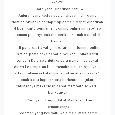
jackpot.
– Card yang Diberikan Yaitu 4
Anjuran yang kedua adalah disaat main game
domino online ialah tiap-tiap pemain dapat diberikan
4 buah Kartu permainan domino online ini tiap-tiap
pemain pastinya bakal diberikan 4 buah card oleh
bandar.
Jadi pada saat awal games taruhan domino online,
setiap pemainnya dapat diberikan 3 buah kartu
terlebih Dulu selanjutnya para pemainnya bakal
diberi kesempatan buat memilih sebuah opsi yang
ada didalamnya kalau meneruskan akan dikasih 1
buah kartu lagi dan bila berhenti mengikuti
taruhannya maka tidak dapat memperoleh kartu
berikutnya.
– Card yang Tinggi Bakal Memenangkan
Permainannya
Pedoman yang ke3 yaitu kala main-main game