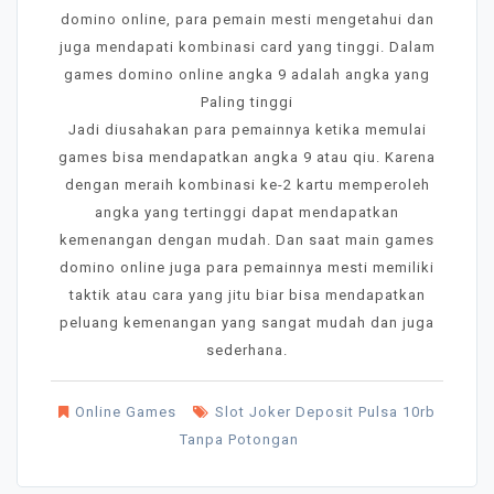
domino online, para pemain mesti mengetahui dan
juga mendapati kombinasi card yang tinggi. Dalam
games domino online angka 9 adalah angka yang
Paling tinggi
Jadi diusahakan para pemainnya ketika memulai
games bisa mendapatkan angka 9 atau qiu. Karena
dengan meraih kombinasi ke-2 kartu memperoleh
angka yang tertinggi dapat mendapatkan
kemenangan dengan mudah. Dan saat main games
domino online juga para pemainnya mesti memiliki
taktik atau cara yang jitu biar bisa mendapatkan
peluang kemenangan yang sangat mudah dan juga
sederhana.
Online Games
Slot Joker Deposit Pulsa 10rb
Tanpa Potongan