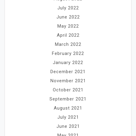
July 2022
June 2022
May 2022
April 2022
March 2022
February 2022
January 2022
December 2021
November 2021
October 2021
September 2021
August 2021
July 2021
June 2021
May 2021