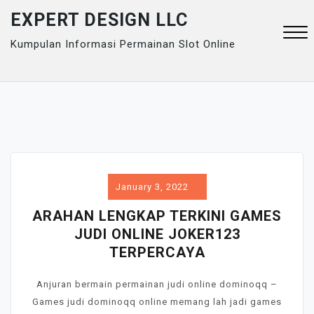
Skip
EXPERT DESIGN LLC
to
Kumpulan Informasi Permainan Slot Online
content
Close
Menu
January 3, 2022
ARAHAN LENGKAP TERKINI GAMES
JUDI ONLINE JOKER123
TERPERCAYA
Anjuran bermain permainan judi online dominoqq –
Games judi dominoqq online memang lah jadi games