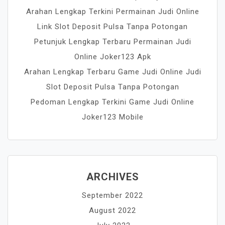
Arahan Lengkap Terkini Permainan Judi Online
Link Slot Deposit Pulsa Tanpa Potongan
Petunjuk Lengkap Terbaru Permainan Judi
Online Joker123 Apk
Arahan Lengkap Terbaru Game Judi Online Judi
Slot Deposit Pulsa Tanpa Potongan
Pedoman Lengkap Terkini Game Judi Online
Joker123 Mobile
ARCHIVES
September 2022
August 2022