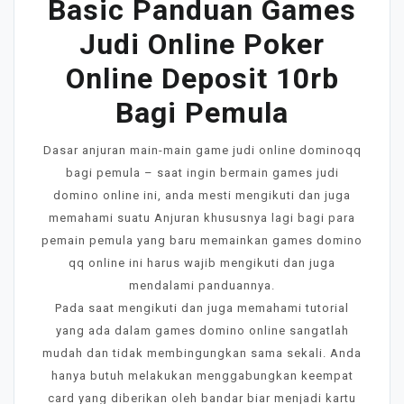
Basic Panduan Games
Judi Online Poker
Online Deposit 10rb
Bagi Pemula
Dasar anjuran main-main game judi online dominoqq
bagi pemula – saat ingin bermain games judi
domino online ini, anda mesti mengikuti dan juga
memahami suatu Anjuran khususnya lagi bagi para
pemain pemula yang baru memainkan games domino
qq online ini harus wajib mengikuti dan juga
mendalami panduannya.
Pada saat mengikuti dan juga memahami tutorial
yang ada dalam games domino online sangatlah
mudah dan tidak membingungkan sama sekali. Anda
hanya butuh melakukan menggabungkan keempat
card yang diberikan oleh bandar biar menjadi kartu