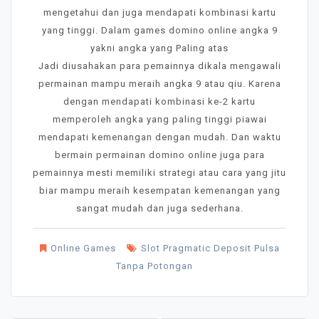
mengetahui dan juga mendapati kombinasi kartu
yang tinggi. Dalam games domino online angka 9
yakni angka yang Paling atas
Jadi diusahakan para pemainnya dikala mengawali
permainan mampu meraih angka 9 atau qiu. Karena
dengan mendapati kombinasi ke-2 kartu
memperoleh angka yang paling tinggi piawai
mendapati kemenangan dengan mudah. Dan waktu
bermain permainan domino online juga para
pemainnya mesti memiliki strategi atau cara yang jitu
biar mampu meraih kesempatan kemenangan yang
sangat mudah dan juga sederhana.
Online Games
Slot Pragmatic Deposit Pulsa
Tanpa Potongan