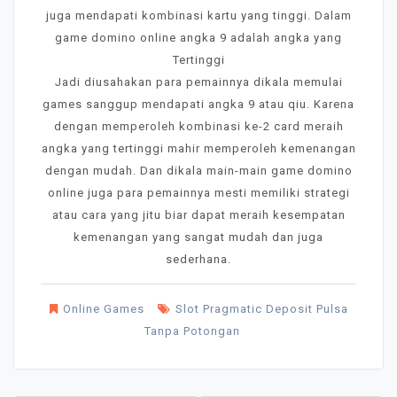
juga mendapati kombinasi kartu yang tinggi. Dalam
game domino online angka 9 adalah angka yang
Tertinggi
Jadi diusahakan para pemainnya dikala memulai
games sanggup mendapati angka 9 atau qiu. Karena
dengan memperoleh kombinasi ke-2 card meraih
angka yang tertinggi mahir memperoleh kemenangan
dengan mudah. Dan dikala main-main game domino
online juga para pemainnya mesti memiliki strategi
atau cara yang jitu biar dapat meraih kesempatan
kemenangan yang sangat mudah dan juga
sederhana.
Online Games
Slot Pragmatic Deposit Pulsa
Tanpa Potongan