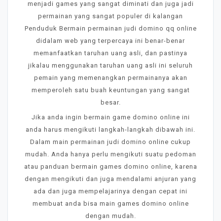
menjadi games yang sangat diminati dan juga jadi
permainan yang sangat populer di kalangan
Penduduk Bermain permainan judi domino qq online
didalam web yang terpercaya ini benar-benar
memanfaatkan taruhan uang asli, dan pastinya
jikalau menggunakan taruhan uang asli ini seluruh
pemain yang memenangkan permainanya akan
memperoleh satu buah keuntungan yang sangat
besar.
Jika anda ingin bermain game domino online ini
anda harus mengikuti langkah-langkah dibawah ini.
Dalam main permainan judi domino online cukup
mudah. Anda hanya perlu mengikuti suatu pedoman
atau panduan bermain games domino online, karena
dengan mengikuti dan juga mendalami anjuran yang
ada dan juga mempelajarinya dengan cepat ini
membuat anda bisa main games domino online
dengan mudah.