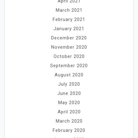
April 2021
March 2021
February 2021
January 2021
December 2020
November 2020
October 2020
September 2020
August 2020
July 2020
June 2020
May 2020
April 2020
March 2020
February 2020