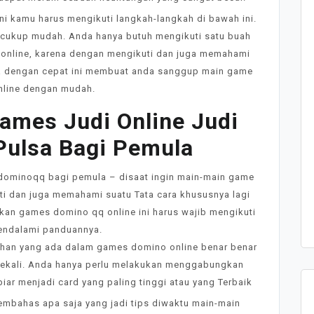
ni kamu harus mengikuti langkah-langkah di bawah ini.
 cukup mudah. Anda hanya butuh mengikuti satu buah
online, karena dengan mengikuti dan juga memahami
a dengan cepat ini membuat anda sanggup main game
nline dengan mudah.
Games Judi Online Judi
 Pulsa Bagi Pemula
 dominoqq bagi pemula – disaat ingin main-main game
uti dan juga memahami suatu Tata cara khususnya lagi
an games domino qq online ini harus wajib mengikuti
endalami panduannya.
ahan yang ada dalam games domino online benar benar
ekali. Anda hanya perlu melakukan menggabungkan
iar menjadi card yang paling tinggi atau yang Terbaik
embahas apa saja yang jadi tips diwaktu main-main