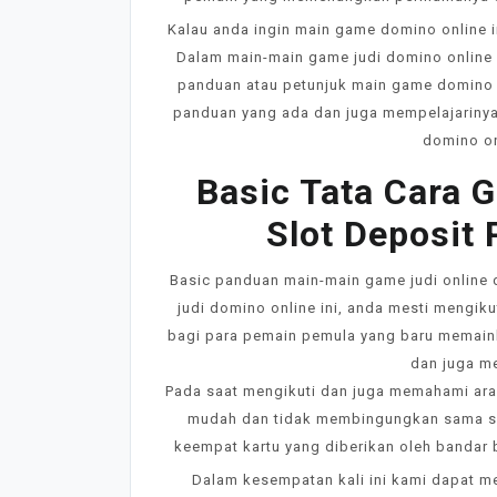
Kalau anda ingin main game domino online i
Dalam main-main game judi domino online
panduan atau petunjuk main game domino 
panduan yang ada dan juga mempelajariny
domino o
Basic Tata Cara 
Slot Deposit
Basic panduan main-main game judi online
judi domino online ini, anda mesti mengik
bagi para pemain pemula yang baru memaink
dan juga m
Pada saat mengikuti dan juga memahami ar
mudah dan tidak membingungkan sama s
keempat kartu yang diberikan oleh bandar b
Dalam kesempatan kali ini kami dapat m