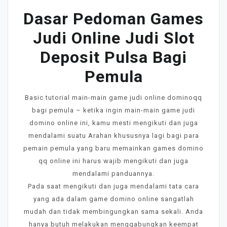
Dasar Pedoman Games
Judi Online Judi Slot
Deposit Pulsa Bagi
Pemula
Basic tutorial main-main game judi online dominoqq
bagi pemula – ketika ingin main-main game judi
domino online ini, kamu mesti mengikuti dan juga
mendalami suatu Arahan khususnya lagi bagi para
pemain pemula yang baru memainkan games domino
qq online ini harus wajib mengikuti dan juga
mendalami panduannya.
Pada saat mengikuti dan juga mendalami tata cara
yang ada dalam game domino online sangatlah
mudah dan tidak membingungkan sama sekali. Anda
hanya butuh melakukan menggabungkan keempat