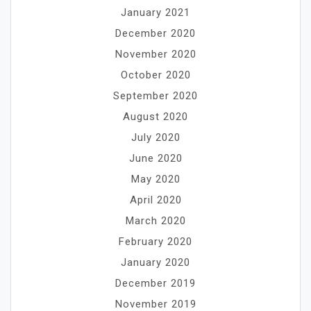
January 2021
December 2020
November 2020
October 2020
September 2020
August 2020
July 2020
June 2020
May 2020
April 2020
March 2020
February 2020
January 2020
December 2019
November 2019