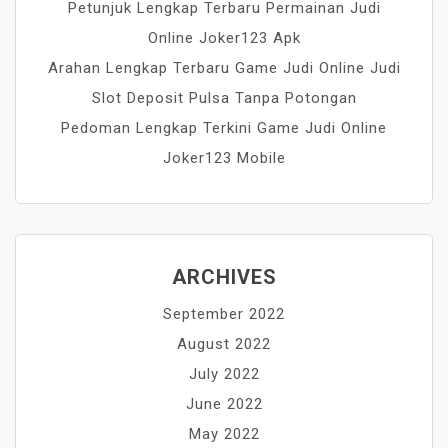
Petunjuk Lengkap Terbaru Permainan Judi
Online Joker123 Apk
Arahan Lengkap Terbaru Game Judi Online Judi
Slot Deposit Pulsa Tanpa Potongan
Pedoman Lengkap Terkini Game Judi Online
Joker123 Mobile
ARCHIVES
September 2022
August 2022
July 2022
June 2022
May 2022