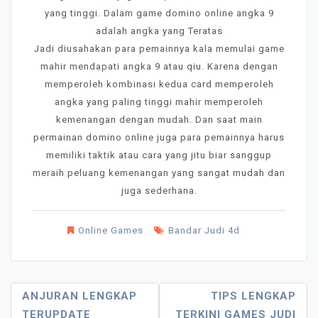
yang tinggi. Dalam game domino online angka 9
adalah angka yang Teratas
Jadi diusahakan para pemainnya kala memulai game
mahir mendapati angka 9 atau qiu. Karena dengan
memperoleh kombinasi kedua card memperoleh
angka yang paling tinggi mahir memperoleh
kemenangan dengan mudah. Dan saat main
permainan domino online juga para pemainnya harus
memiliki taktik atau cara yang jitu biar sanggup
meraih peluang kemenangan yang sangat mudah dan
juga sederhana.
Online Games
Bandar Judi 4d
Post
ANJURAN LENGKAP
TIPS LENGKAP
TERUPDATE
TERKINI GAMES JUDI