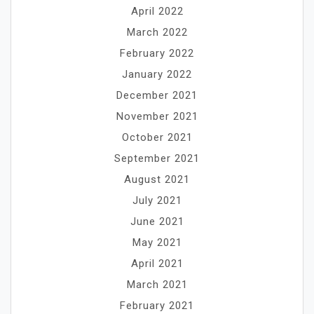
April 2022
March 2022
February 2022
January 2022
December 2021
November 2021
October 2021
September 2021
August 2021
July 2021
June 2021
May 2021
April 2021
March 2021
February 2021