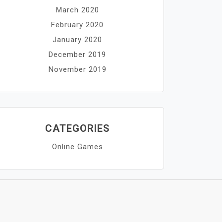
March 2020
February 2020
January 2020
December 2019
November 2019
CATEGORIES
Online Games