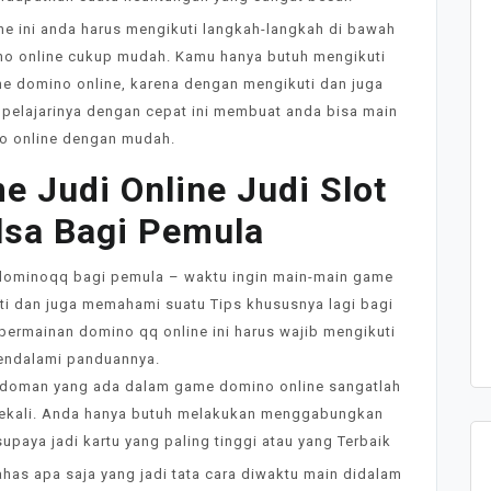
e ini anda harus mengikuti langkah-langkah di bawah
ino online cukup mudah. Kamu hanya butuh mengikuti
e domino online, karena dengan mengikuti dan juga
elajarinya dengan cepat ini membuat anda bisa main
 online dengan mudah.
e Judi Online Judi Slot
lsa Bagi Pemula
e dominoqq bagi pemula – waktu ingin main-main game
uti dan juga memahami suatu Tips khususnya lagi bagi
ermainan domino qq online ini harus wajib mengikuti
endalami panduannya.
edoman yang ada dalam game domino online sangatlah
kali. Anda hanya butuh melakukan menggabungkan
paya jadi kartu yang paling tinggi atau yang Terbaik
has apa saja yang jadi tata cara diwaktu main didalam