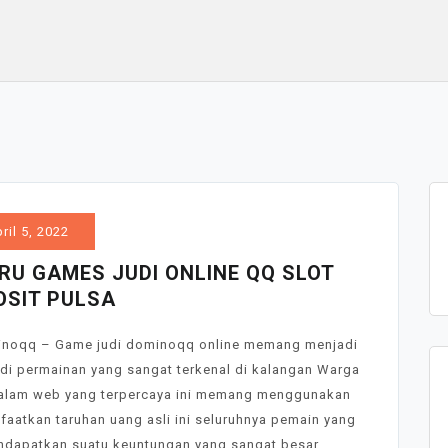
ril 5, 2022
U GAMES JUDI ONLINE QQ SLOT
OSIT PULSA
minoqq – Game judi dominoqq online memang menjadi
adi permainan yang sangat terkenal di kalangan Warga
dalam web yang terpercaya ini memang menggunakan
faatkan taruhan uang asli ini seluruhnya pemain yang
dapatkan suatu keuntungan yang sangat besar.