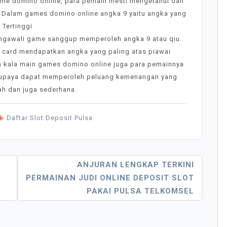
me domino online, para pemain mesti mengetahui dan
. Dalam games domino online angka 9 yaitu angka yang
Tertinggi
ngawali game sanggup memperoleh angka 9 atau qiu.
 card mendapatkan angka yang paling atas piawai
kala main games domino online juga para pemainnya
tu supaya dapat memperoleh peluang kemenangan yang
h dan juga sederhana.
Daftar Slot Deposit Pulsa
E
ANJURAN LENGKAP TERKINI
PERMAINAN JUDI ONLINE DEPOSIT SLOT
PAKAI PULSA TELKOMSEL