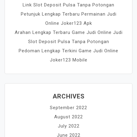
Link Slot Deposit Pulsa Tanpa Potongan
Petunjuk Lengkap Terbaru Permainan Judi
Online Joker123 Apk
Arahan Lengkap Terbaru Game Judi Online Judi
Slot Deposit Pulsa Tanpa Potongan
Pedoman Lengkap Terkini Game Judi Online
Joker123 Mobile
ARCHIVES
September 2022
August 2022
July 2022
June 2022