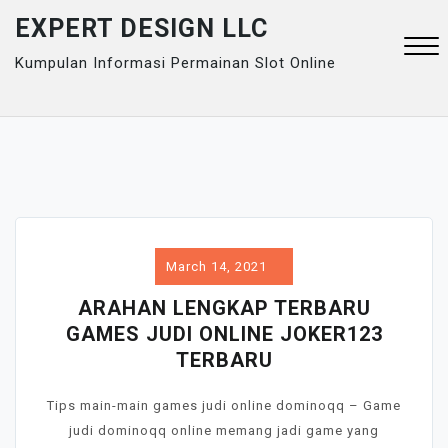
Skip
EXPERT DESIGN LLC
to
Kumpulan Informasi Permainan Slot Online
content
Close
Menu
March 14, 2021
ARAHAN LENGKAP TERBARU
GAMES JUDI ONLINE JOKER123
TERBARU
Tips main-main games judi online dominoqq – Game
judi dominoqq online memang jadi game yang