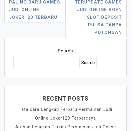
PALING BARU GAMES
TERUPDATE GAMES
Navigation
JUDI ONLINE
JUDI ONLINE AGEN
JOKER123 TERBARU
SLOT DEPOSIT
PULSA TANPA
POTONGAN
Search
Search
RECENT POSTS
Tata cara Lengkap Terbaru Permainan Judi
Online Joker123 Terpercaya
Arahan Lengkap Terkini Permainan Judi Online