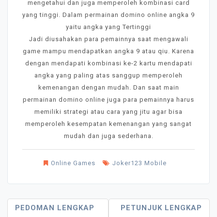
mengetahui dan juga memperoleh kombinasi card
yang tinggi. Dalam permainan domino online angka 9
yaitu angka yang Tertinggi
Jadi diusahakan para pemainnya saat mengawali
game mampu mendapatkan angka 9 atau qiu. Karena
dengan mendapati kombinasi ke-2 kartu mendapati
angka yang paling atas sanggup memperoleh
kemenangan dengan mudah. Dan saat main
permainan domino online juga para pemainnya harus
memiliki strategi atau cara yang jitu agar bisa
memperoleh kesempatan kemenangan yang sangat
mudah dan juga sederhana.
Online Games
Joker123 Mobile
Post
PEDOMAN LENGKAP
PETUNJUK LENGKAP