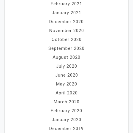
February 2021
January 2021
December 2020
November 2020
October 2020
September 2020
August 2020
July 2020
June 2020
May 2020
April 2020
March 2020
February 2020
January 2020
December 2019