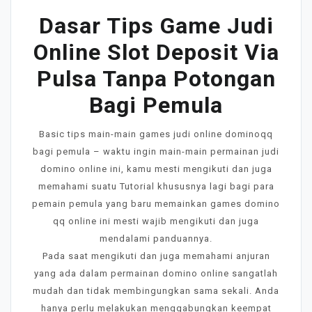
Dasar Tips Game Judi
Online Slot Deposit Via
Pulsa Tanpa Potongan
Bagi Pemula
Basic tips main-main games judi online dominoqq
bagi pemula – waktu ingin main-main permainan judi
domino online ini, kamu mesti mengikuti dan juga
memahami suatu Tutorial khususnya lagi bagi para
pemain pemula yang baru memainkan games domino
qq online ini mesti wajib mengikuti dan juga
mendalami panduannya.
Pada saat mengikuti dan juga memahami anjuran
yang ada dalam permainan domino online sangatlah
mudah dan tidak membingungkan sama sekali. Anda
hanya perlu melakukan menggabungkan keempat