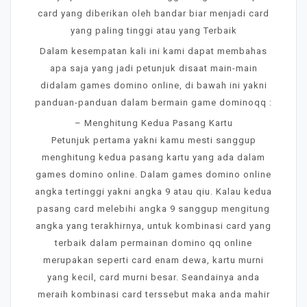
card yang diberikan oleh bandar biar menjadi card
yang paling tinggi atau yang Terbaik
Dalam kesempatan kali ini kami dapat membahas
apa saja yang jadi petunjuk disaat main-main
didalam games domino online, di bawah ini yakni
panduan-panduan dalam bermain game dominoqq :
– Menghitung Kedua Pasang Kartu
Petunjuk pertama yakni kamu mesti sanggup
menghitung kedua pasang kartu yang ada dalam
games domino online. Dalam games domino online
angka tertinggi yakni angka 9 atau qiu. Kalau kedua
pasang card melebihi angka 9 sanggup mengitung
angka yang terakhirnya, untuk kombinasi card yang
terbaik dalam permainan domino qq online
merupakan seperti card enam dewa, kartu murni
yang kecil, card murni besar. Seandainya anda
meraih kombinasi card terssebut maka anda mahir