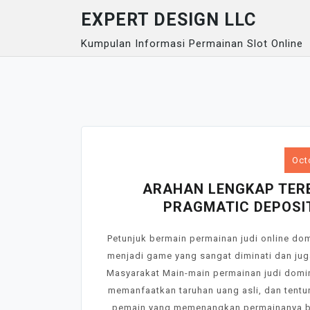
Skip
EXPERT DESIGN LLC
to
Kumpulan Informasi Permainan Slot Online
content
Oct
ARAHAN LENGKAP TERB
PRAGMATIC DEPOSI
Petunjuk bermain permainan judi online d
menjadi game yang sangat diminati dan jug
Masyarakat Main-main permainan judi domi
memanfaatkan taruhan uang asli, dan tentun
pemain yang memenangkan permainanya b