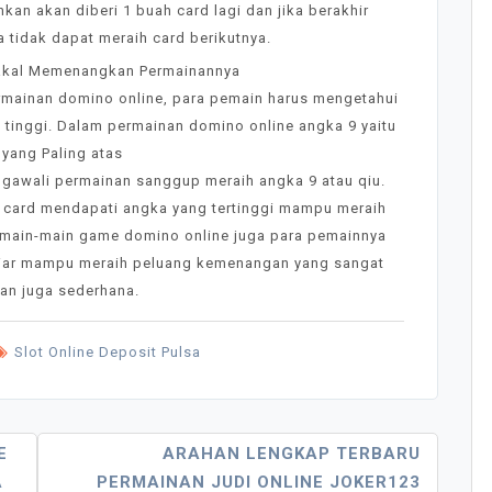
n akan diberi 1 buah card lagi dan jika berakhir
 tidak dapat meraih card berikutnya.
Bakal Memenangkan Permainannya
ermainan domino online, para pemain harus mengetahui
tinggi. Dalam permainan domino online angka 9 yaitu
yang Paling atas
gawali permainan sanggup meraih angka 9 atau qiu.
 card mendapati angka yang tertinggi mampu meraih
main-main game domino online juga para pemainnya
u biar mampu meraih peluang kemenangan yang sangat
an juga sederhana.
Slot Online Deposit Pulsa
E
ARAHAN LENGKAP TERBARU
A
PERMAINAN JUDI ONLINE JOKER123