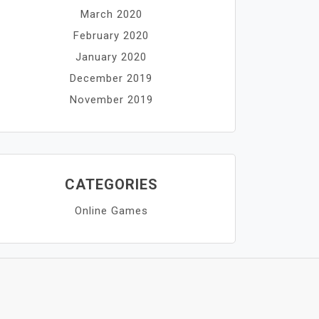
March 2020
February 2020
January 2020
December 2019
November 2019
CATEGORIES
Online Games