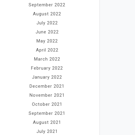
September 2022
August 2022
July 2022
June 2022
May 2022
April 2022
March 2022
February 2022
January 2022
December 2021
November 2021
October 2021
September 2021
August 2021
July 2021