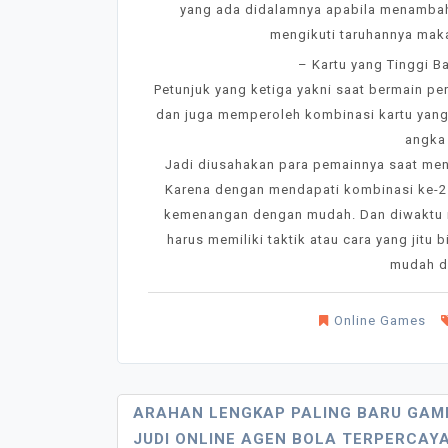
yang ada didalamnya apabila menambahka
mengikuti taruhannya maka
– Kartu yang Tinggi 
Petunjuk yang ketiga yakni saat bermain p
dan juga memperoleh kombinasi kartu yang 
angka 
Jadi diusahakan para pemainnya saat men
Karena dengan mendapati kombinasi ke-2
kemenangan dengan mudah. Dan diwaktu 
harus memiliki taktik atau cara yang jit
mudah d
Online Games
Post
ARAHAN LENGKAP PALING BARU GAM
JUDI ONLINE AGEN BOLA TERPERCAY