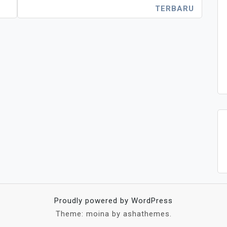
TERBARU
Proudly powered by WordPress
Theme: moina by ashathemes.