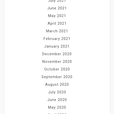
July 2021
June 2021
May 2021
April 2021
March 2021
February 2021
January 2021
December 2020
November 2020
October 2020
September 2020
August 2020
July 2020
June 2020
May 2020