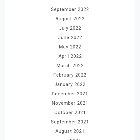
September 2022
August 2022
July 2022
June 2022
May 2022
April 2022
March 2022
February 2022
January 2022
December 2021
November 2021
October 2021
September 2021
August 2021