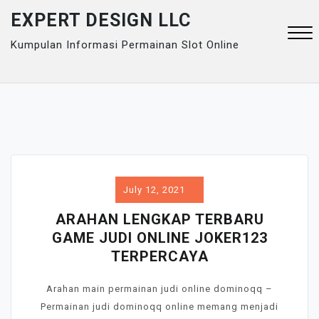
Skip
EXPERT DESIGN LLC
to
Kumpulan Informasi Permainan Slot Online
content
Close
Menu
July 12, 2021
ARAHAN LENGKAP TERBARU
GAME JUDI ONLINE JOKER123
TERPERCAYA
Arahan main permainan judi online dominoqq –
Permainan judi dominoqq online memang menjadi