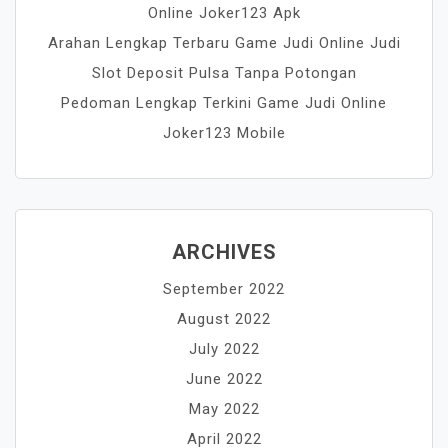
Online Joker123 Apk
Arahan Lengkap Terbaru Game Judi Online Judi
Slot Deposit Pulsa Tanpa Potongan
Pedoman Lengkap Terkini Game Judi Online
Joker123 Mobile
ARCHIVES
September 2022
August 2022
July 2022
June 2022
May 2022
April 2022