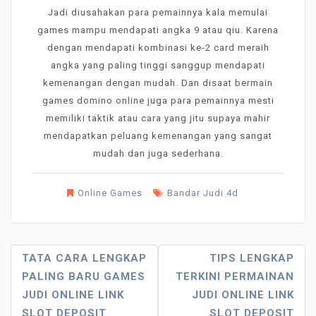
Jadi diusahakan para pemainnya kala memulai
games mampu mendapati angka 9 atau qiu. Karena
dengan mendapati kombinasi ke-2 card meraih
angka yang paling tinggi sanggup mendapati
kemenangan dengan mudah. Dan disaat bermain
games domino online juga para pemainnya mesti
memiliki taktik atau cara yang jitu supaya mahir
mendapatkan peluang kemenangan yang sangat
mudah dan juga sederhana.
Online Games
Bandar Judi 4d
Post
TATA CARA LENGKAP
TIPS LENGKAP
PALING BARU GAMES
TERKINI PERMAINAN
Navigation
JUDI ONLINE LINK
JUDI ONLINE LINK
SLOT DEPOSIT
SLOT DEPOSIT