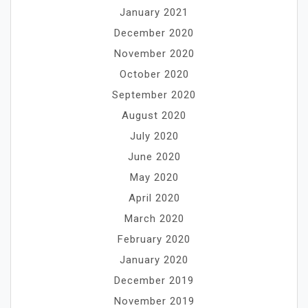
January 2021
December 2020
November 2020
October 2020
September 2020
August 2020
July 2020
June 2020
May 2020
April 2020
March 2020
February 2020
January 2020
December 2019
November 2019