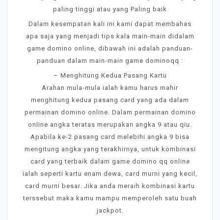
paling tinggi atau yang Paling baik
Dalam kesempatan kali ini kami dapat membahas
apa saja yang menjadi tips kala main-main didalam
game domino online, dibawah ini adalah panduan-
panduan dalam main-main game dominoqq :
– Menghitung Kedua Pasang Kartu
Arahan mula-mula ialah kamu harus mahir
menghitung kedua pasang card yang ada dalam
permainan domino online. Dalam permainan domino
online angka teratas merupakan angka 9 atau qiu.
Apabila ke-2 pasang card melebihi angka 9 bisa
mengitung angka yang terakhirnya, untuk kombinasi
card yang terbaik dalam game domino qq online
ialah seperti kartu enam dewa, card murni yang kecil,
card murni besar. Jika anda meraih kombinasi kartu
terssebut maka kamu mampu memperoleh satu buah
jackpot.