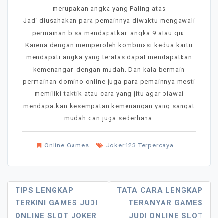
merupakan angka yang Paling atas
Jadi diusahakan para pemainnya diwaktu mengawali
permainan bisa mendapatkan angka 9 atau qiu.
Karena dengan memperoleh kombinasi kedua kartu
mendapati angka yang teratas dapat mendapatkan
kemenangan dengan mudah. Dan kala bermain
permainan domino online juga para pemainnya mesti
memiliki taktik atau cara yang jitu agar piawai
mendapatkan kesempatan kemenangan yang sangat
mudah dan juga sederhana.
Online Games
Joker123 Terpercaya
Post
TIPS LENGKAP
TATA CARA LENGKAP
TERKINI GAMES JUDI
TERANYAR GAMES
Navigation
ONLINE SLOT JOKER
JUDI ONLINE SLOT