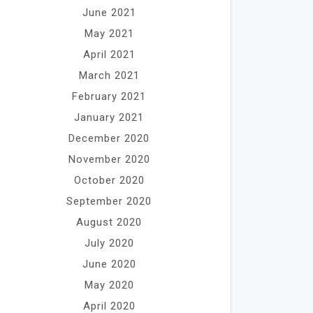
June 2021
May 2021
April 2021
March 2021
February 2021
January 2021
December 2020
November 2020
October 2020
September 2020
August 2020
July 2020
June 2020
May 2020
April 2020