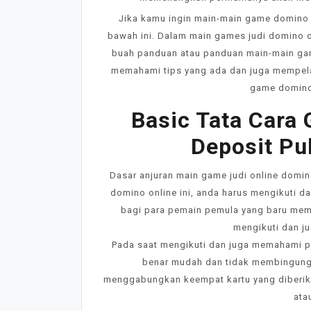
Jika kamu ingin main-main game domino o
bawah ini. Dalam main games judi domino 
buah panduan atau panduan main-main gam
memahami tips yang ada dan juga mempela
game domino
Basic Tata Cara 
Deposit Pu
Dasar anjuran main game judi online domi
domino online ini, anda harus mengikuti 
bagi para pemain pemula yang baru mema
mengikuti dan 
Pada saat mengikuti dan juga memahami 
benar mudah dan tidak membingung
menggabungkan keempat kartu yang diberika
ata