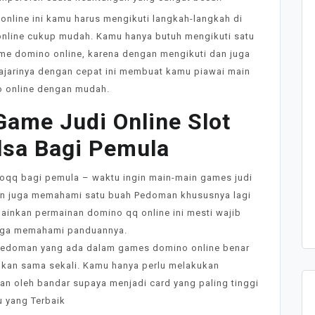
nline ini kamu harus mengikuti langkah-langkah di
online cukup mudah. Kamu hanya butuh mengikuti satu
e domino online, karena dengan mengikuti dan juga
jarinya dengan cepat ini membuat kamu piawai main
 online dengan mudah.
Game Judi Online Slot
lsa Bagi Pemula
noqq bagi pemula – waktu ingin main-main games judi
dan juga memahami satu buah Pedoman khususnya lagi
inkan permainan domino qq online ini mesti wajib
juga memahami panduannya.
pedoman yang ada dalam games domino online benar
kan sama sekali. Kamu hanya perlu melakukan
n oleh bandar supaya menjadi card yang paling tinggi
u yang Terbaik