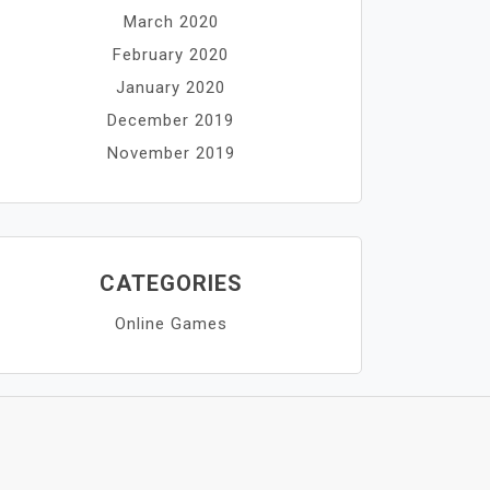
March 2020
February 2020
January 2020
December 2019
November 2019
CATEGORIES
Online Games