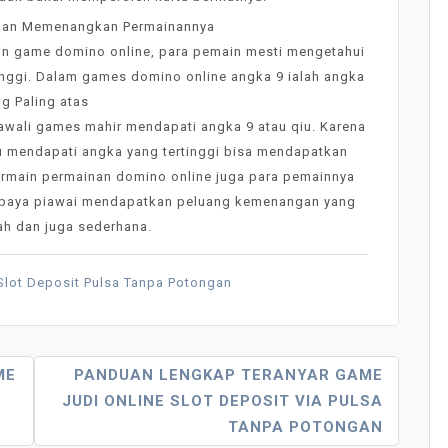
Akan Memenangkan Permainannya
in game domino online, para pemain mesti mengetahui
inggi. Dalam games domino online angka 9 ialah angka
g Paling atas
wali games mahir mendapati angka 9 atau qiu. Karena
 mendapati angka yang tertinggi bisa mendapatkan
main permainan domino online juga para pemainnya
u supaya piawai mendapatkan peluang kemenangan yang
h dan juga sederhana.
Slot Deposit Pulsa Tanpa Potongan
ME
PANDUAN LENGKAP TERANYAR GAME
JUDI ONLINE SLOT DEPOSIT VIA PULSA
TANPA POTONGAN