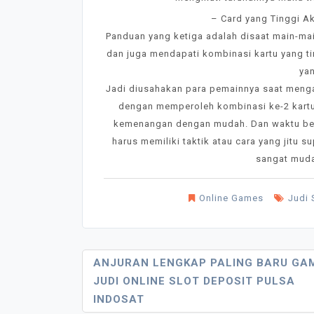
– Card yang Tinggi 
Panduan yang ketiga adalah disaat main-ma
dan juga mendapati kombinasi kartu yang t
yan
Jadi diusahakan para pemainnya saat menga
dengan memperoleh kombinasi ke-2 kartu
kemenangan dengan mudah. Dan waktu ber
harus memiliki taktik atau cara yang jit
sangat muda
Online Games
Judi 
Post
ANJURAN LENGKAP PALING BARU GA
JUDI ONLINE SLOT DEPOSIT PULSA
Navigation
INDOSAT