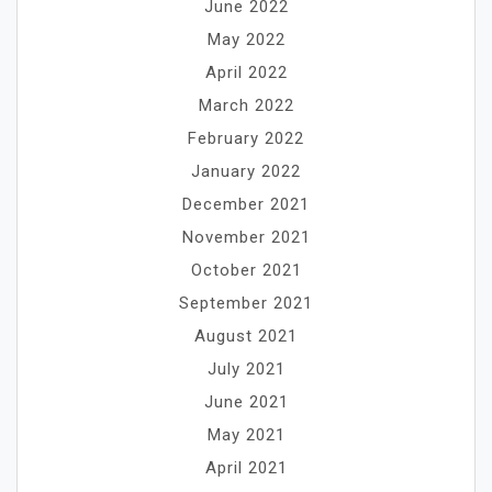
June 2022
May 2022
April 2022
March 2022
February 2022
January 2022
December 2021
November 2021
October 2021
September 2021
August 2021
July 2021
June 2021
May 2021
April 2021