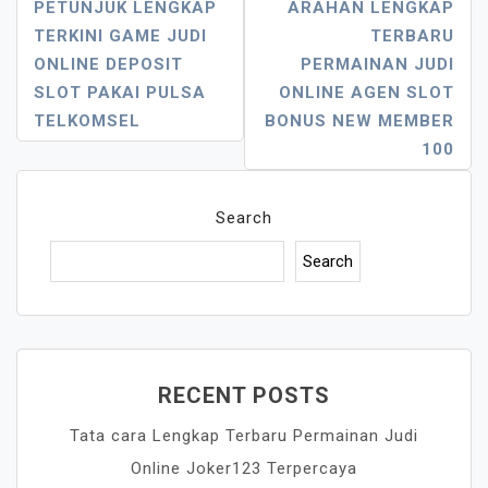
Post
PETUNJUK LENGKAP
ARAHAN LENGKAP
TERKINI GAME JUDI
TERBARU
Navigation
ONLINE DEPOSIT
PERMAINAN JUDI
SLOT PAKAI PULSA
ONLINE AGEN SLOT
TELKOMSEL
BONUS NEW MEMBER
100
Search
Search
RECENT POSTS
Tata cara Lengkap Terbaru Permainan Judi
Online Joker123 Terpercaya