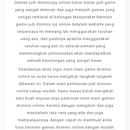
Games judi dominoqq online benar-benar jadi game
yang sangat diminati dan juga menjadi games yang
sangat terkenal di kalangan Masyarakat Bermain
game judi domino qq online didalam website yang
terpercaya ini memang lah menggunakan taruhan
uang asli, dan pastinya apabila menggunakan
taruhan uang asli ini seluruh pemain yang
memenangkan permainanya akan mendapatkan
sebuah keuntungan yang sangat besar.
Seandainya anda ingin main-main game domino
online ini anda harus mengikuti langkah-langkah
dibawah ini. Dalam main permainan judi domino
online cukup mudah. Kamu hanya butuh mengikuti
satu buah anjuran atau pedoman main-main games
domino online, karena dengan mengikuti dan juga
mendalami tata cara yang ada dan juga
mempelajarinya dengan cepat ini membuat anda
bisa bermain games domino online dengan mudah.