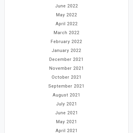
June 2022
May 2022
April 2022
March 2022
February 2022
January 2022
December 2021
November 2021
October 2021
September 2021
August 2021
July 2021
June 2021
May 2021
April 2021