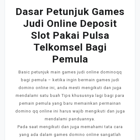
Dasar Petunjuk Games
Judi Online Deposit
Slot Pakai Pulsa
Telkomsel Bagi
Pemula
Basic petunjuk main games judi online dominoqq
bagi pemula – ketika ingin bermain games judi
domino online ini, anda mesti mengikuti dan juga
mendalami satu buah Tips khususnya lagi bagi para
pemain pemula yang baru memainkan permainan
domino qq online ini harus wajib mengikuti dan juga
mendalami panduannya.
Pada saat mengikuti dan juga memahami tata cara
yang ada dalam games domino online sangatlah