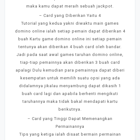
maka kamu dapat meraih sebuah jackpot.
– Card yang Diberikan Yaitu 4
Tutorial yang kedua yakni diwaktu main games
domino online ialah setiap pemain dapat diberikan 4
buah Kartu game domino online ini setiap pemain
tentunya akan diberikan 4 buah card oleh bandar.
Jadi pada saat awal games taruhan domino online,
tiap-tiap pemainnya akan diberikan 3 buah card
apalagi Dulu kemudian para pemainnya dapat diberi
kesempatan untuk memilih suatu opsi yang ada
didalamnya jikalau menyambung dapat dikasih 1
buah card lagi dan apabila berhenti mengikuti
taruhannya maka tidak bakal mendapati kartu
berikutnya.
– Card yang Tinggi Dapat Memenangkan
Permainannya
Tips yang ketiga ialah disaat bermain permainan