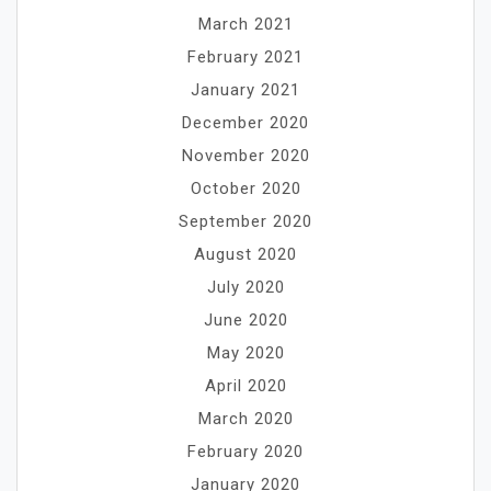
March 2021
February 2021
January 2021
December 2020
November 2020
October 2020
September 2020
August 2020
July 2020
June 2020
May 2020
April 2020
March 2020
February 2020
January 2020