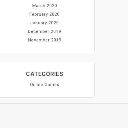
March 2020
February 2020
January 2020
December 2019
November 2019
CATEGORIES
Online Games