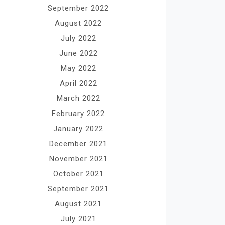
September 2022
August 2022
July 2022
June 2022
May 2022
April 2022
March 2022
February 2022
January 2022
December 2021
November 2021
October 2021
September 2021
August 2021
July 2021