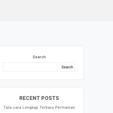
Search
Search
RECENT POSTS
Tata cara Lengkap Terbaru Permainan