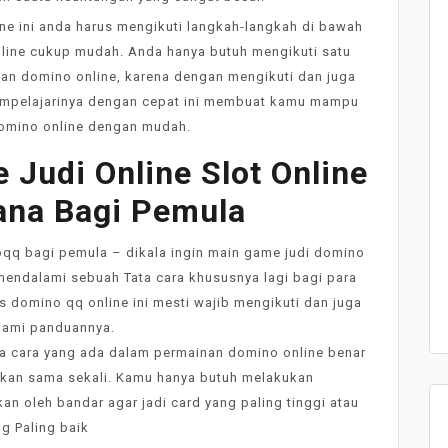
ne ini anda harus mengikuti langkah-langkah di bawah
nline cukup mudah. Anda hanya butuh mengikuti satu
an domino online, karena dengan mengikuti dan juga
pelajarinya dengan cepat ini membuat kamu mampu
omino online dengan mudah.
 Judi Online Slot Online
ana Bagi Pemula
oqq bagi pemula – dikala ingin main game judi domino
 mendalami sebuah Tata cara khususnya lagi bagi para
domino qq online ini mesti wajib mengikuti dan juga
ami panduannya.
a cara yang ada dalam permainan domino online benar
kan sama sekali. Kamu hanya butuh melakukan
 oleh bandar agar jadi card yang paling tinggi atau
g Paling baik