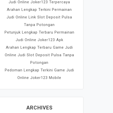
Judi Online Joker123 Terpercaya
Arahan Lengkap Terkini Permainan
Judi Online Link Slot Deposit Pulsa
Tanpa Potongan
Petunjuk Lengkap Terbaru Permainan
Judi Online Joker123 Apk
Arahan Lengkap Terbaru Game Judi
Online Judi Slot Deposit Pulsa Tanpa
Potongan
Pedoman Lengkap Terkini Game Judi
Online Joker123 Mobile
ARCHIVES