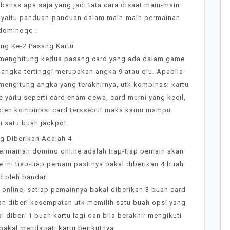
bahas apa saja yang jadi tata cara disaat main-main
i yaitu panduan-panduan dalam main-main permainan
dominoqq :
ng Ke-2 Pasang Kartu
i menghitung kedua pasang card yang ada dalam game
angka tertinggi merupakan angka 9 atau qiu. Apabila
mengitung angka yang terakhirnya, utk kombinasi kartu
yaitu seperti card enam dewa, card murni yang kecil,
roleh kombinasi card terssebut maka kamu mampu
 satu buah jackpot.
g Diberikan Adalah 4
ermainan domino online adalah tiap-tiap pemain akan
ini tiap-tiap pemain pastinya bakal diberikan 4 buah
d oleh bandar.
online, setiap pemainnya bakal diberikan 3 buah card
kan diberi kesempatan utk memilih satu buah opsi yang
iberi 1 buah kartu lagi dan bila berakhir mengikuti
bakal mendapati kartu berikutnya.