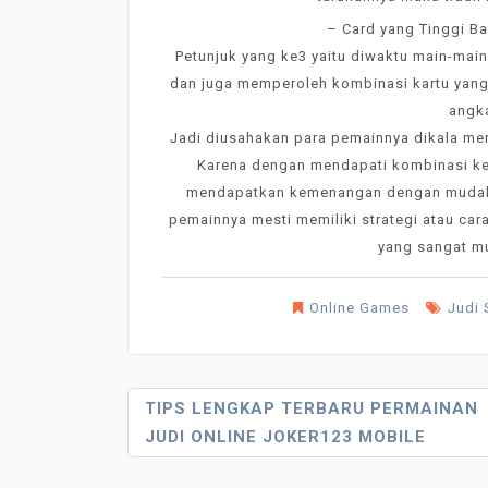
– Card yang Tinggi 
Petunjuk yang ke3 yaitu diwaktu main-mai
dan juga memperoleh kombinasi kartu yang 
angka
Jadi diusahakan para pemainnya dikala me
Karena dengan mendapati kombinasi ke
mendapatkan kemenangan dengan mudah.
pemainnya mesti memiliki strategi atau ca
yang sangat m
Online Games
Judi 
Post
TIPS LENGKAP TERBARU PERMAINAN
JUDI ONLINE JOKER123 MOBILE
Navigation