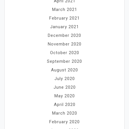
April 2021
March 2021
February 2021
January 2021
December 2020
November 2020
October 2020
September 2020
August 2020
July 2020
June 2020
May 2020
April 2020
March 2020
February 2020