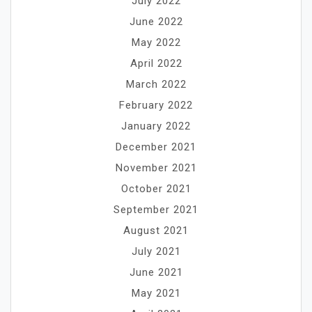
July 2022
June 2022
May 2022
April 2022
March 2022
February 2022
January 2022
December 2021
November 2021
October 2021
September 2021
August 2021
July 2021
June 2021
May 2021