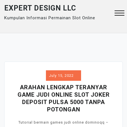
Skip
EXPERT DESIGN LLC
to
Kumpulan Informasi Permainan Slot Online
content
Close
Menu
July 15, 2022
ARAHAN LENGKAP TERANYAR
GAME JUDI ONLINE SLOT JOKER
DEPOSIT PULSA 5000 TANPA
POTONGAN
Tutorial bermain games judi online dominoqq –