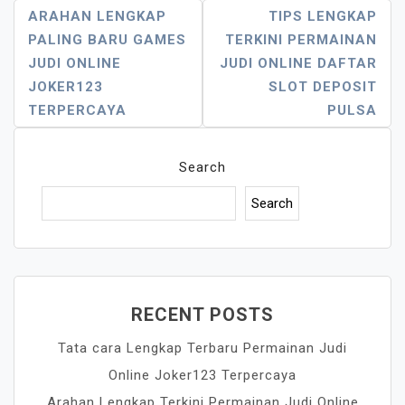
Post
ARAHAN LENGKAP
TIPS LENGKAP
PALING BARU GAMES
TERKINI PERMAINAN
Navigation
JUDI ONLINE
JUDI ONLINE DAFTAR
JOKER123
SLOT DEPOSIT
TERPERCAYA
PULSA
Search
Search
RECENT POSTS
Tata cara Lengkap Terbaru Permainan Judi
Online Joker123 Terpercaya
Arahan Lengkap Terkini Permainan Judi Online