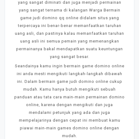
yang sangat diminati dan juga menjadi permainan
yang sangat ternama di kalangan Warga Bermain
game judi domino qq online didalam situs yang
terpercaya ini benar-benar memanfaatkan taruhan
uang asli, dan pastinya kalau memanfaatkan taruhan
uang asli ini semua pemain yang memenangkan
permainanya bakal mendapatkan suatu keuntungan
yang sangat besar.
Seandainya kamu ingin bermain game domino online
ini anda mesti mengikuti langkah-langkah dibawah
ini. Dalam bermain game judi domino online cukup
mudah. Kamu hanya butuh mengikuti sebuah
panduan atau tata cara main-main permainan domino
online, karena dengan mengikuti dan juga
mendalami petunjuk yang ada dan juga
mempelajarinya dengan cepat ini membuat kamu
piawai main-main games domino online dengan
mudah.