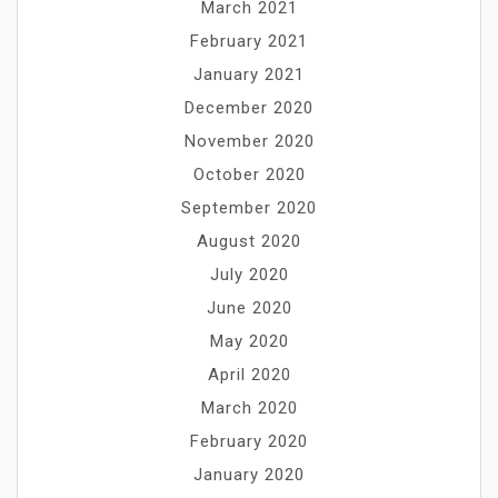
March 2021
February 2021
January 2021
December 2020
November 2020
October 2020
September 2020
August 2020
July 2020
June 2020
May 2020
April 2020
March 2020
February 2020
January 2020