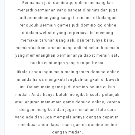
Permainan judi dominoqq online memang lah
menjadi permainan yang sangat diminati dan juga
jadi permainan yang sangat ternama di kalangan
Penduduk Bermain games judi domino qq online
didalam website yang terpercaya ini memang
memakai taruhan uang asli, dan tentunya kalau
memanfaatkan taruhan uang asli ini seluruh pemain
yang memenangkan permainanya dapat meraih satu
buah keuntungan yang sangat besar.
Jikalau anda ingin main-main games domino online
ini anda harus mengikuti langkah-langkah di bawah
ini. Dalam main game judi domino online cukup
mudah. Anda hanya butuh mengikuti suatu petunjuk
atau anjuran main-main game domino online, karena
dengan mengikuti dan juga memahami tata cara
yang ada dan juga mempelajarinya dengan cepat ini
membuat anda dapat main games domino online
dengan mudah.