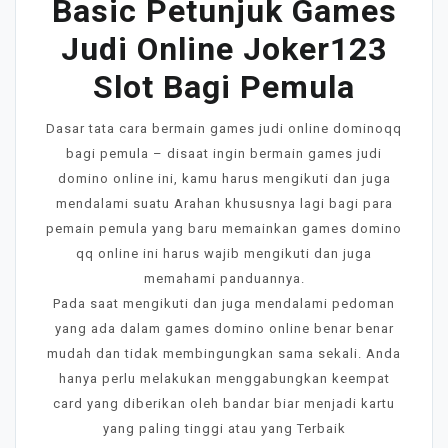
Basic Petunjuk Games
Judi Online Joker123
Slot Bagi Pemula
Dasar tata cara bermain games judi online dominoqq
bagi pemula – disaat ingin bermain games judi
domino online ini, kamu harus mengikuti dan juga
mendalami suatu Arahan khususnya lagi bagi para
pemain pemula yang baru memainkan games domino
qq online ini harus wajib mengikuti dan juga
memahami panduannya.
Pada saat mengikuti dan juga mendalami pedoman
yang ada dalam games domino online benar benar
mudah dan tidak membingungkan sama sekali. Anda
hanya perlu melakukan menggabungkan keempat
card yang diberikan oleh bandar biar menjadi kartu
yang paling tinggi atau yang Terbaik