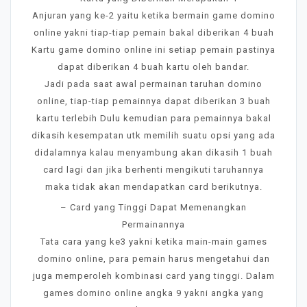
Anjuran yang ke-2 yaitu ketika bermain game domino
online yakni tiap-tiap pemain bakal diberikan 4 buah
Kartu game domino online ini setiap pemain pastinya
dapat diberikan 4 buah kartu oleh bandar.
Jadi pada saat awal permainan taruhan domino
online, tiap-tiap pemainnya dapat diberikan 3 buah
kartu terlebih Dulu kemudian para pemainnya bakal
dikasih kesempatan utk memilih suatu opsi yang ada
didalamnya kalau menyambung akan dikasih 1 buah
card lagi dan jika berhenti mengikuti taruhannya
maka tidak akan mendapatkan card berikutnya.
– Card yang Tinggi Dapat Memenangkan
Permainannya
Tata cara yang ke3 yakni ketika main-main games
domino online, para pemain harus mengetahui dan
juga memperoleh kombinasi card yang tinggi. Dalam
games domino online angka 9 yakni angka yang