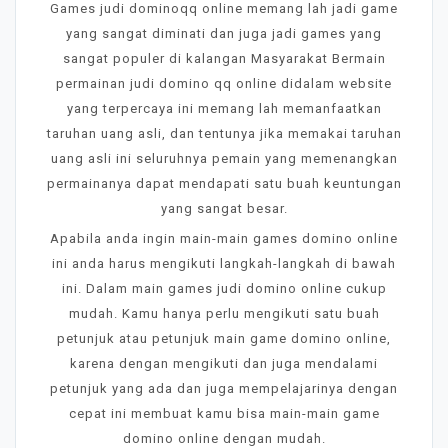
Games judi dominoqq online memang lah jadi game
yang sangat diminati dan juga jadi games yang
sangat populer di kalangan Masyarakat Bermain
permainan judi domino qq online didalam website
yang terpercaya ini memang lah memanfaatkan
taruhan uang asli, dan tentunya jika memakai taruhan
uang asli ini seluruhnya pemain yang memenangkan
permainanya dapat mendapati satu buah keuntungan
yang sangat besar.
Apabila anda ingin main-main games domino online
ini anda harus mengikuti langkah-langkah di bawah
ini. Dalam main games judi domino online cukup
mudah. Kamu hanya perlu mengikuti satu buah
petunjuk atau petunjuk main game domino online,
karena dengan mengikuti dan juga mendalami
petunjuk yang ada dan juga mempelajarinya dengan
cepat ini membuat kamu bisa main-main game
domino online dengan mudah.