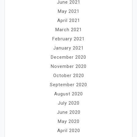
June 2021
May 2021
April 2021
March 2021
February 2021
January 2021
December 2020
November 2020
October 2020
September 2020
August 2020
July 2020
June 2020
May 2020
April 2020