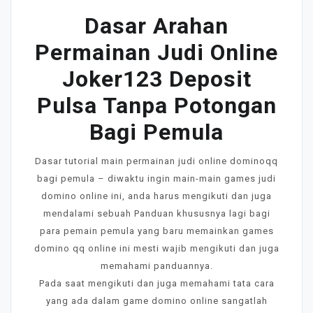
Dasar Arahan
Permainan Judi Online
Joker123 Deposit
Pulsa Tanpa Potongan
Bagi Pemula
Dasar tutorial main permainan judi online dominoqq
bagi pemula – diwaktu ingin main-main games judi
domino online ini, anda harus mengikuti dan juga
mendalami sebuah Panduan khususnya lagi bagi
para pemain pemula yang baru memainkan games
domino qq online ini mesti wajib mengikuti dan juga
memahami panduannya.
Pada saat mengikuti dan juga memahami tata cara
yang ada dalam game domino online sangatlah