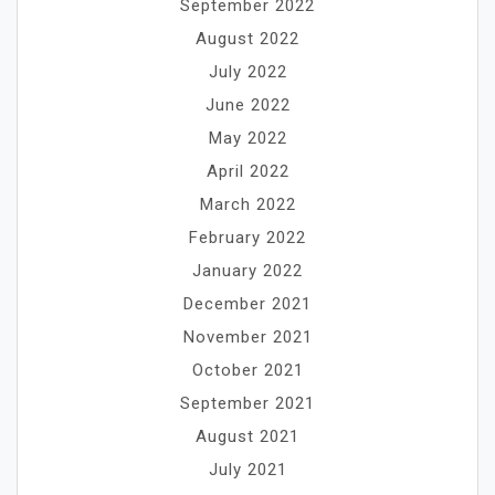
September 2022
August 2022
July 2022
June 2022
May 2022
April 2022
March 2022
February 2022
January 2022
December 2021
November 2021
October 2021
September 2021
August 2021
July 2021