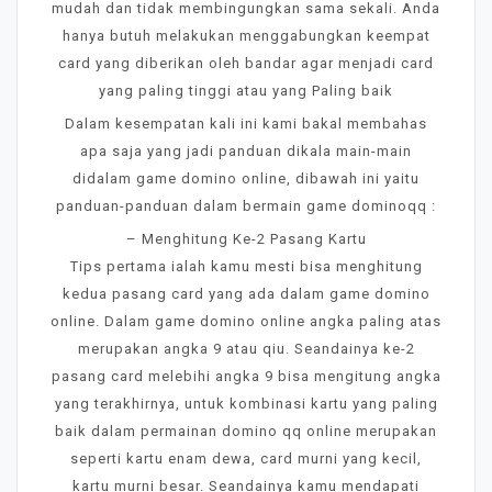
mudah dan tidak membingungkan sama sekali. Anda
hanya butuh melakukan menggabungkan keempat
card yang diberikan oleh bandar agar menjadi card
yang paling tinggi atau yang Paling baik
Dalam kesempatan kali ini kami bakal membahas
apa saja yang jadi panduan dikala main-main
didalam game domino online, dibawah ini yaitu
panduan-panduan dalam bermain game dominoqq :
– Menghitung Ke-2 Pasang Kartu
Tips pertama ialah kamu mesti bisa menghitung
kedua pasang card yang ada dalam game domino
online. Dalam game domino online angka paling atas
merupakan angka 9 atau qiu. Seandainya ke-2
pasang card melebihi angka 9 bisa mengitung angka
yang terakhirnya, untuk kombinasi kartu yang paling
baik dalam permainan domino qq online merupakan
seperti kartu enam dewa, card murni yang kecil,
kartu murni besar. Seandainya kamu mendapati