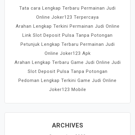
Tata cara Lengkap Terbaru Permainan Judi
Online Joker123 Terpercaya
Arahan Lengkap Terkini Permainan Judi Online
Link Slot Deposit Pulsa Tanpa Potongan
Petunjuk Lengkap Terbaru Permainan Judi
Online Joker123 Apk
Arahan Lengkap Terbaru Game Judi Online Judi
Slot Deposit Pulsa Tanpa Potongan
Pedoman Lengkap Terkini Game Judi Online
Joker123 Mobile
ARCHIVES