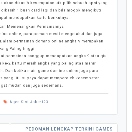
ya akan dikasih kesempatan utk pilih sebuah opsi yang
dikasih 1 buah card lagi dan bila mogok mengikuti
apat mendapatkan kartu berikutnya.
 Akan Memenangkan Permainannya
mino online, para pemain mesti mengetahui dan juga
. Dalam permainan domino online angka 9 merupakan
ang Paling tinggi
lai permainan sanggup mendapatkan angka 9 atau qiu.
ke-2 kartu meraih angka yang paling atas mahir
 Dan ketika main game domino online juga para
ara yang jitu supaya dapat memperoleh kesempatan
gat mudah dan juga sederhana.
Agen Slot Joker123
PEDOMAN LENGKAP TERKINI GAMES