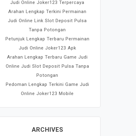
Judi Online Joker123 Terpercaya
Arahan Lengkap Terkini Permainan
Judi Online Link Slot Deposit Pulsa
Tanpa Potongan
Petunjuk Lengkap Terbaru Permainan
Judi Online Joker123 Apk
Arahan Lengkap Terbaru Game Judi
Online Judi Slot Deposit Pulsa Tanpa
Potongan
Pedoman Lengkap Terkini Game Judi
Online Joker123 Mobile
ARCHIVES