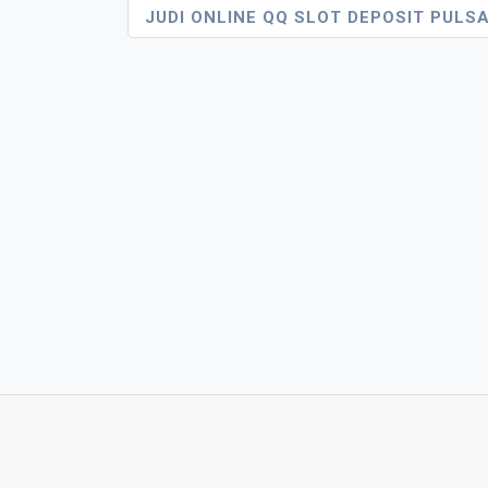
JUDI ONLINE QQ SLOT DEPOSIT PULS
Navigation