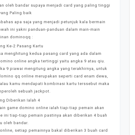
 oleh bandar supaya menjadi card yang paling tinggi
yang Paling baik
bahas apa saja yang menjadi petunjuk kala bermain
awah ini yakni panduan-panduan dalam main-main
inan dominoqq :
ng Ke-2 Pasang Kartu
sa menghitung kedua pasang card yang ada dalam
ino online angka tertinggi yaitu angka 9 atau qiu.
ka 9 piawai mengitung angka yang terakhirnya, untuk
domino qq online merupakan seperti card enam dewa,
Jikalau kamu mendapati kombinasi kartu terssebut maka
peroleh sebuah jackpot.
ng Diberikan Ialah 4
in game domino online ialah tiap-tiap pemain akan
 ini tiap-tiap pemain pastinya akan diberikan 4 buah
tu oleh bandar.
nline, setiap pemainnya bakal diberikan 3 buah card