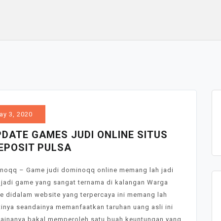
ay 3, 2020
DATE GAMES JUDI ONLINE SITUS
EPOSIT PULSA
inoqq – Game judi dominoqq online memang lah jadi
njadi game yang sangat ternama di kalangan Warga
e didalam website yang terpercaya ini memang lah
inya seandainya memanfaatkan taruhan uang asli ini
ainanya bakal memperoleh satu buah keuntungan yang