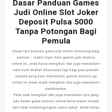
Dasar Panduan Games
Judi Online Slot Joker
Deposit Pulsa 5000
Tanpa Potongan Bagi
Pemula
Dasar tips bermain game judi online dominoqq bagi
pemula – waktu ingin main games judi domino
online ini, anda harus mengikuti dan juga mendalami
satu buah Arahan khususnya lagi bagi para pemain
pemula yang baru memainkan games domino qq
online ini mesti wajib mengikuti dan juga memahami
panduannya.
Pada saat mengikuti dan juga memahami tips yang
ada dalam game domino online benar benar mudah
dan tidak membingungkan sama sekali. Anda hanya