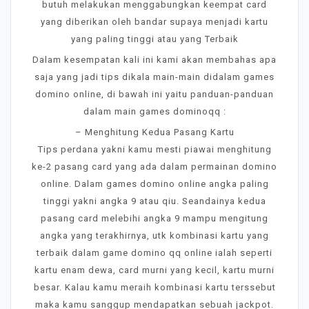
butuh melakukan menggabungkan keempat card
yang diberikan oleh bandar supaya menjadi kartu
yang paling tinggi atau yang Terbaik
Dalam kesempatan kali ini kami akan membahas apa
saja yang jadi tips dikala main-main didalam games
domino online, di bawah ini yaitu panduan-panduan
dalam main games dominoqq :
– Menghitung Kedua Pasang Kartu
Tips perdana yakni kamu mesti piawai menghitung
ke-2 pasang card yang ada dalam permainan domino
online. Dalam games domino online angka paling
tinggi yakni angka 9 atau qiu. Seandainya kedua
pasang card melebihi angka 9 mampu mengitung
angka yang terakhirnya, utk kombinasi kartu yang
terbaik dalam game domino qq online ialah seperti
kartu enam dewa, card murni yang kecil, kartu murni
besar. Kalau kamu meraih kombinasi kartu terssebut
maka kamu sanggup mendapatkan sebuah jackpot.