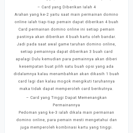
– Card yang Diberikan Ialah 4
Arahan yang ke-2 yaitu saat main permainan domino
online ialah tiap-tiap pemain dapat diberikan 4 buah
Card permainan domino online ini setiap pemain
pastinya akan diberikan 4 buah kartu oleh bandar.
Jadi pada saat awal game taruhan domino online,
setiap pemainnya dapat diberikan 3 buah card
apalagi Dulu kemudian para pemainnya akan diberi
kesempatan buat pilih satu buah opsi yang ada
didalamnya kalau menambahkan akan dikasih 1 buah
card lagi dan kalau mogok mengikuti taruhannya
maka tidak dapat memperoleh card berikutnya.
– Card yang Tinggi Dapat Memenangkan
Permainannya
Pedoman yang ke-3 ialah dikala main permainan
domino online, para pemain mesti mengetahui dan
juga memperoleh kombinasi kartu yang tinggi.