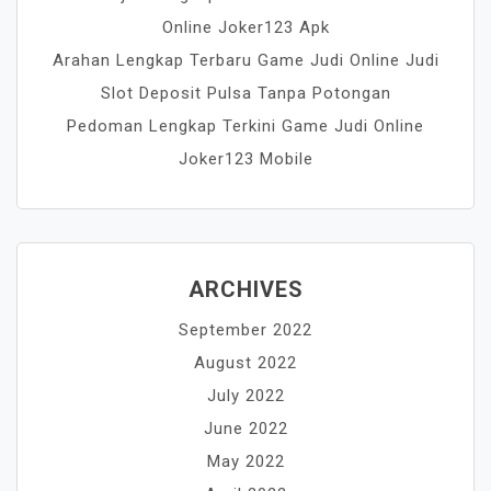
Online Joker123 Apk
Arahan Lengkap Terbaru Game Judi Online Judi
Slot Deposit Pulsa Tanpa Potongan
Pedoman Lengkap Terkini Game Judi Online
Joker123 Mobile
ARCHIVES
September 2022
August 2022
July 2022
June 2022
May 2022