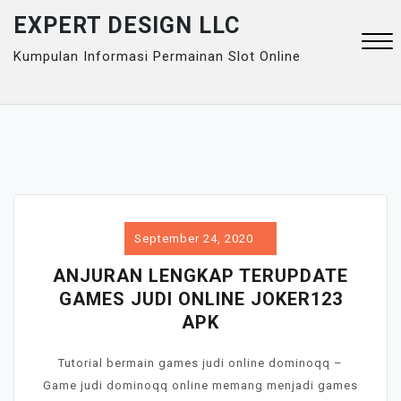
Skip
EXPERT DESIGN LLC
to
Kumpulan Informasi Permainan Slot Online
content
Close
Menu
September 24, 2020
ANJURAN LENGKAP TERUPDATE
GAMES JUDI ONLINE JOKER123
APK
Tutorial bermain games judi online dominoqq –
Game judi dominoqq online memang menjadi games