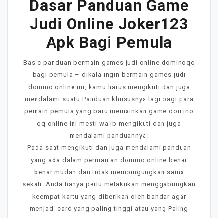
Dasar Panduan Game
Judi Online Joker123
Apk Bagi Pemula
Basic panduan bermain games judi online dominoqq
bagi pemula – dikala ingin bermain games judi
domino online ini, kamu harus mengikuti dan juga
mendalami suatu Panduan khususnya lagi bagi para
pemain pemula yang baru memainkan game domino
qq online ini mesti wajib mengikuti dan juga
mendalami panduannya.
Pada saat mengikuti dan juga mendalami panduan
yang ada dalam permainan domino online benar
benar mudah dan tidak membingungkan sama
sekali. Anda hanya perlu melakukan menggabungkan
keempat kartu yang diberikan oleh bandar agar
menjadi card yang paling tinggi atau yang Paling