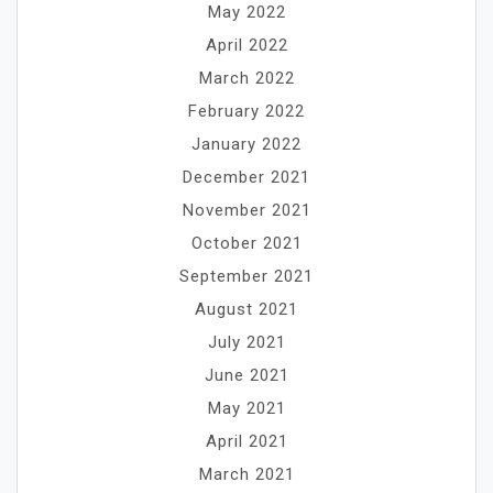
May 2022
April 2022
March 2022
February 2022
January 2022
December 2021
November 2021
October 2021
September 2021
August 2021
July 2021
June 2021
May 2021
April 2021
March 2021