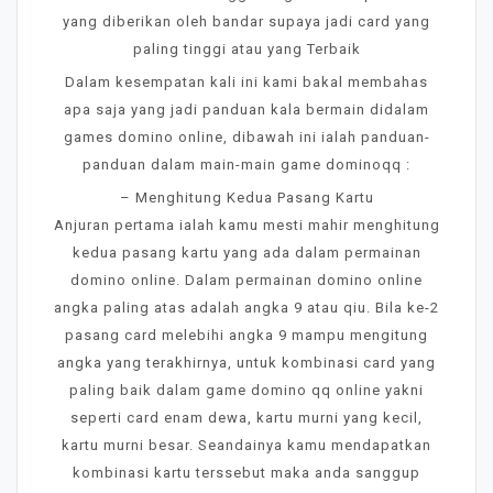
yang diberikan oleh bandar supaya jadi card yang
paling tinggi atau yang Terbaik
Dalam kesempatan kali ini kami bakal membahas
apa saja yang jadi panduan kala bermain didalam
games domino online, dibawah ini ialah panduan-
panduan dalam main-main game dominoqq :
– Menghitung Kedua Pasang Kartu
Anjuran pertama ialah kamu mesti mahir menghitung
kedua pasang kartu yang ada dalam permainan
domino online. Dalam permainan domino online
angka paling atas adalah angka 9 atau qiu. Bila ke-2
pasang card melebihi angka 9 mampu mengitung
angka yang terakhirnya, untuk kombinasi card yang
paling baik dalam game domino qq online yakni
seperti card enam dewa, kartu murni yang kecil,
kartu murni besar. Seandainya kamu mendapatkan
kombinasi kartu terssebut maka anda sanggup