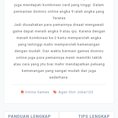
juga mendapati kombinasi card yang tinggi. Dalam
permainan domino online angka 9 ialah angka yang
Teratas
Jadi diusahakan para pemainnya disaat mengawali
game dapat meraih angka 9 atau qiu. Karena dengan
meraih kombinasi ke-2 kartu memperoleh angka
yang tertinggi mahir memperoleh kemenangan
dengan mudah. Dan waktu bermain games domino
online juga para pemainnya mesti memiliki taktik
atau cara yang jitu biar mahir mendapatkan peluang
kemenangan yang sangat mudah dan juga
sederhana.
Online Games
Agen Slot Joker123
Post
PANDUAN LENGKAP
TIPS LENGKAP