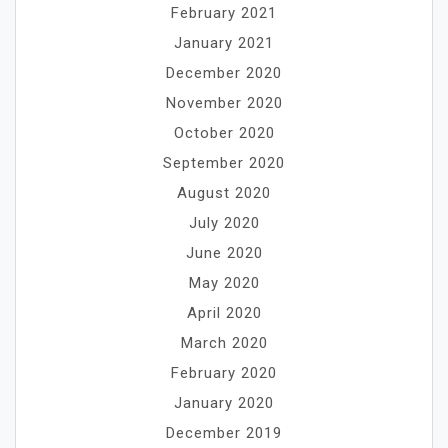
February 2021
January 2021
December 2020
November 2020
October 2020
September 2020
August 2020
July 2020
June 2020
May 2020
April 2020
March 2020
February 2020
January 2020
December 2019