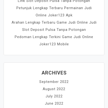
Link Slot Deposit Pulsa Tanpa Potongan
Petunjuk Lengkap Terbaru Permainan Judi
Online Joker123 Apk
Arahan Lengkap Terbaru Game Judi Online Judi
Slot Deposit Pulsa Tanpa Potongan
Pedoman Lengkap Terkini Game Judi Online
Joker123 Mobile
ARCHIVES
September 2022
August 2022
July 2022
June 2022