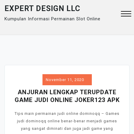
Skip
EXPERT DESIGN LLC
to
Kumpulan Informasi Permainan Slot Online
content
Close
Menu
November 11, 2020
ANJURAN LENGKAP TERUPDATE
GAME JUDI ONLINE JOKER123 APK
Tips main permainan judi online dominoqq – Games
judi dominoqq online benar-benar menjadi games
yang sangat diminati dan juga jadi game yang