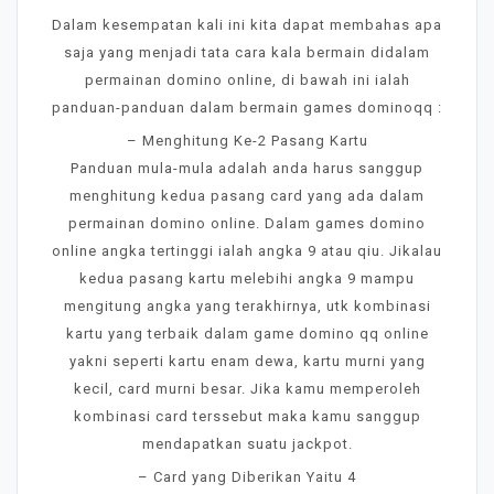
Dalam kesempatan kali ini kita dapat membahas apa
saja yang menjadi tata cara kala bermain didalam
permainan domino online, di bawah ini ialah
panduan-panduan dalam bermain games dominoqq :
– Menghitung Ke-2 Pasang Kartu
Panduan mula-mula adalah anda harus sanggup
menghitung kedua pasang card yang ada dalam
permainan domino online. Dalam games domino
online angka tertinggi ialah angka 9 atau qiu. Jikalau
kedua pasang kartu melebihi angka 9 mampu
mengitung angka yang terakhirnya, utk kombinasi
kartu yang terbaik dalam game domino qq online
yakni seperti kartu enam dewa, kartu murni yang
kecil, card murni besar. Jika kamu memperoleh
kombinasi card terssebut maka kamu sanggup
mendapatkan suatu jackpot.
– Card yang Diberikan Yaitu 4