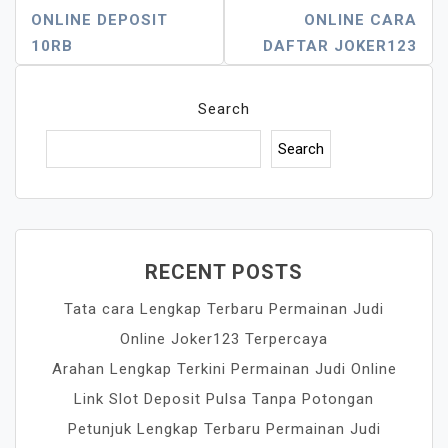
ONLINE DEPOSIT
ONLINE CARA
10RB
DAFTAR JOKER123
Search
Search
RECENT POSTS
Tata cara Lengkap Terbaru Permainan Judi
Online Joker123 Terpercaya
Arahan Lengkap Terkini Permainan Judi Online
Link Slot Deposit Pulsa Tanpa Potongan
Petunjuk Lengkap Terbaru Permainan Judi